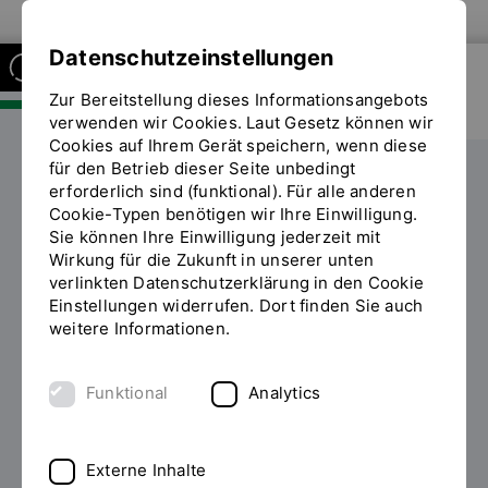
Zur Website der OTH Regensburg
Datenschutzeinstellungen
Zur Bereitstellung dieses Informationsangebots
FAKULTÄT SOZIAL- UND
GESUNDHEITSWISSENSCHAFTEN
verwenden wir Cookies. Laut Gesetz können wir
Cookies auf Ihrem Gerät speichern, wenn diese
für den Betrieb dieser Seite unbedingt
Forschung
erforderlich sind (funktional). Für alle anderen
Cookie-Typen benötigen wir Ihre Einwilligung.
IST (Institut für Technikfolgenabschätzung)
Lehre
Sie können Ihre Einwilligung jederzeit mit
Sie
Open vhb-Kurse "Grundlagen der Migration" und
Wirkung für die Zukunft in unserer unten
befinden
"Migrantengruppen und Integrationspraxis"
verlinkten Datenschutzerklärung in den Cookie
sich
Einstellungen widerrufen. Dort finden Sie auch
auf
weitere Informationen.
der
Seite
"Open
Open vhb-Kurse
Funktional
Analytics
vhb-
Kurse
"Grundlagen der Migration"
"Grundlagen
und "Migrantengruppen und
Externe Inhalte
der