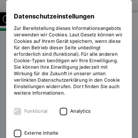
Zur Website der OTH Regensburg
Datenschutzeinstellungen
Zur Bereitstellung dieses Informationsangebots
FAKULTÄT SOZIAL- UND
GESUNDHEITSWISSENSCHAFTEN
verwenden wir Cookies. Laut Gesetz können wir
Cookies auf Ihrem Gerät speichern, wenn diese
für den Betrieb dieser Seite unbedingt
Forschung
erforderlich sind (funktional). Für alle anderen
Cookie-Typen benötigen wir Ihre Einwilligung.
IST (Institut für Technikfolgenabschätzung)
Projekte
Sie können Ihre Einwilligung jederzeit mit
Sie
Projekte im Bereich Mobilität und Energie
Wirkung für die Zukunft in unserer unten
befinden
Autonome ländliche Mobilität
verlinkten Datenschutzerklärung in den Cookie
sich
Einstellungen widerrufen. Dort finden Sie auch
auf
weitere Informationen.
der
EINE UNTERSUCHUNG ZUR
Seite
"Autonome
ZUKUNFT DES AUTONOMEN
Funktional
Analytics
ländliche
FAHRENS, BESONDERS DES
Mobilität"
AUTONOMEN ÖFFENTLICHEN
Externe Inhalte
NAHVERKEHRS, IM LÄNDLICHEN