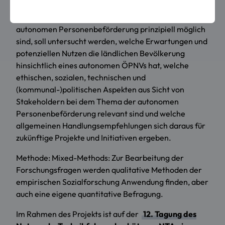
ländlichen Raums Gegenstand der Untersuchung.
Ausgehend von der Frage, welche Formen der
autonomen Personenbeförderung prinzipiell möglich
sind, soll untersucht werden, welche Erwartungen und
potenziellen Nutzen die ländlichen Bevölkerung
hinsichtlich eines autonomen ÖPNVs hat, welche
ethischen, sozialen, technischen und
(kommunal-)politischen Aspekten aus Sicht von
Stakeholdern bei dem Thema der autonomen
Personenbeförderung relevant sind und welche
allgemeinen Handlungsempfehlungen sich daraus für
zukünftige Projekte und Initiativen ergeben.
Methode: Mixed-Methods: Zur Bearbeitung der
Forschungsfragen werden qualitative Methoden der
empirischen Sozialforschung Anwendung finden, aber
auch eine eigene quantitative Befragung.
Im Rahmen des Projekts ist auf der
12. Tagung des