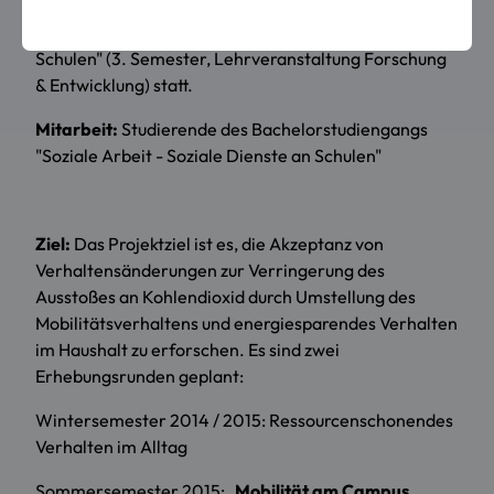
Lehrforschungsprojekts der Studierenden des
Studiengangs "Soziale Arbeit - soziale Dienste an
Schulen" (3. Semester, Lehrveranstaltung Forschung
& Entwicklung) statt.
Mitarbeit:
Studierende des Bachelorstudiengangs
"Soziale Arbeit - Soziale Dienste an Schulen"
Ziel:
Das Projektziel ist es, die Akzeptanz von
Verhaltensänderungen zur Verringerung des
Ausstoßes an Kohlendioxid durch Umstellung des
Mobilitätsverhaltens und energiesparendes Verhalten
im Haushalt zu erforschen. Es sind zwei
Erhebungsrunden geplant:
Wintersemester 2014 / 2015: Ressourcenschonendes
Verhalten im Alltag
Sommersemester 2015:
Mobilität am Campus