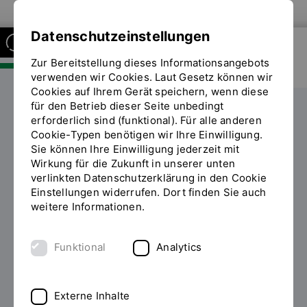
Zur Website der OTH Regensburg
Datenschutzeinstellungen
Zur Bereitstellung dieses Informationsangebots
FAKULTÄT SOZIAL- UND
GESUNDHEITSWISSENSCHAFTEN
verwenden wir Cookies. Laut Gesetz können wir
Cookies auf Ihrem Gerät speichern, wenn diese
für den Betrieb dieser Seite unbedingt
Forschung
erforderlich sind (funktional). Für alle anderen
Cookie-Typen benötigen wir Ihre Einwilligung.
IST (Institut für Technikfolgenabschätzung)
Projekte
Sie können Ihre Einwilligung jederzeit mit
Sie
Projekte im Bereich Mobilität und Energie
Wirkung für die Zukunft in unserer unten
befinden
Pilotstudie Ressourcensparender Umgang im Alltag
verlinkten Datenschutzerklärung in den Cookie
sich
Einstellungen widerrufen. Dort finden Sie auch
auf
weitere Informationen.
der
Seite
"Pilotstudie
Funktional
Analytics
Pilotstudie:
Ressourcensparender
Umgang
Ressourcensparender
im
Externe Inhalte
Umgang im Alltag
Alltag"