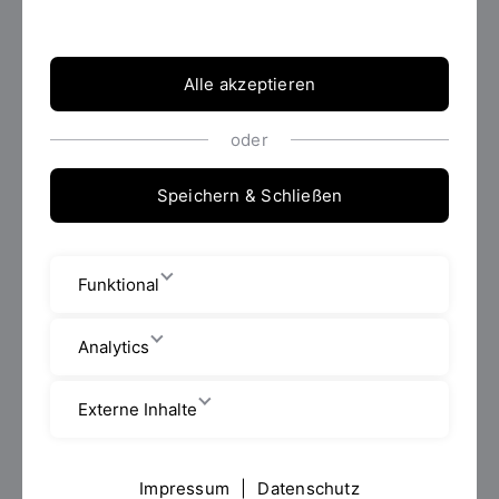
Alle akzeptieren
Projektleitung:
Prof. Dr. Sonja Haug & Prof. Dr.
Barbara Seidenstücker
oder
Speichern & Schließen
Kooperationspartner:
Regensburg Center of Energy
and Resources (RCER), Amt für Wirtschaftsförderung
der Stadt Regensburg / Energieagentur Regensburg
Funktional
Förderung:
Technologie- und Wissenschaftsnetzwerk
Oberpfalz (TWO)
Analytics
Laufzeit:
Juni 2014 - Januar 2015
Externe Inhalte
Die Bedarfserhebung fand im Rahmen eines
Impressum
|
Datenschutz