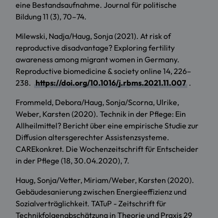
eine Bestandsaufnahme. Journal für politische
Bildung 11 (3), 70–74.
Milewski, Nadja/Haug, Sonja (2021). At risk of
reproductive disadvantage? Exploring fertility
awareness among migrant women in Germany.
Reproductive biomedicine & society online 14, 226–
238.
https://doi.org/10.1016/j.rbms.2021.11.007
.
Frommeld, Debora/Haug, Sonja/Scorna, Ulrike,
Weber, Karsten (2020). Technik in der Pflege: Ein
Allheilmittel? Bericht über eine empirische Studie zur
Diffusion altersgerechter Assistenzsysteme.
CAREkonkret. Die Wochenzeitschrift für Entscheider
in der Pflege (18, 30.04.2020), 7.
Haug, Sonja/Vetter, Miriam/Weber, Karsten (2020).
Gebäudesanierung zwischen Energieeffizienz und
Sozialverträglichkeit. TATuP - Zeitschrift für
Technikfolgenabschätzung in Theorie und Praxis 29