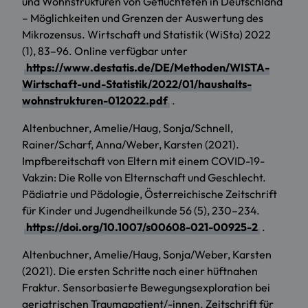
und Wohnstrukturen von Geflüchteten in Deutschland
– Möglichkeiten und Grenzen der Auswertung des
Mikrozensus. Wirtschaft und Statistik (WiSta) 2022
(1), 83–96. Online verfügbar unter
https://www.destatis.de/DE/Methoden/WISTA-
Wirtschaft-und-Statistik/2022/01/haushalts-
wohnstrukturen-012022.pdf
.
Altenbuchner, Amelie/Haug, Sonja/Schnell,
Rainer/Scharf, Anna/Weber, Karsten (2021).
Impfbereitschaft von Eltern mit einem COVID-19-
Vakzin: Die Rolle von Elternschaft und Geschlecht.
Pädiatrie und Pädologie, Österreichische Zeitschrift
für Kinder und Jugendheilkunde 56 (5), 230–234.
https://doi.org/10.1007/s00608-021-00925-2
.
Altenbuchner, Amelie/Haug, Sonja/Weber, Karsten
(2021). Die ersten Schritte nach einer hüftnahen
Fraktur. Sensorbasierte Bewegungsexploration bei
geriatrischen Traumapatient/-innen. Zeitschrift für