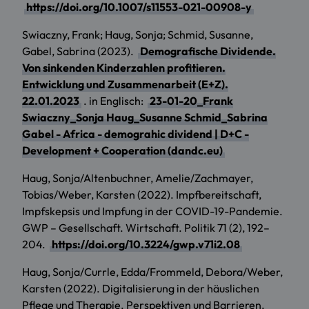
https://doi.org/10.1007/s11553-021-00908-y
Swiaczny, Frank; Haug, Sonja; Schmid, Susanne,
Gabel, Sabrina (2023).
Demografische Dividende.
Von sinkenden Kinderzahlen profitieren.
Entwicklung und Zusammenarbeit (E+Z).
22.01.2023
. in Englisch:
23-01-20_Frank
Swiaczny_Sonja Haug_Susanne Schmid_Sabrina
Gabel - Africa - demograhic dividend | D+C -
Development + Cooperation (dandc.eu)
Haug, Sonja/Altenbuchner, Amelie/Zachmayer,
Tobias/Weber, Karsten (2022). Impfbereitschaft,
Impfskepsis und Impfung in der COVID-19-Pandemie.
GWP – Gesellschaft. Wirtschaft. Politik 71 (2), 192–
204.
https://doi.org/10.3224/gwp.v71i2.08
Haug, Sonja/Currle, Edda/Frommeld, Debora/Weber,
Karsten (2022). Digitalisierung in der häuslichen
Pflege und Therapie. Perspektiven und Barrieren.