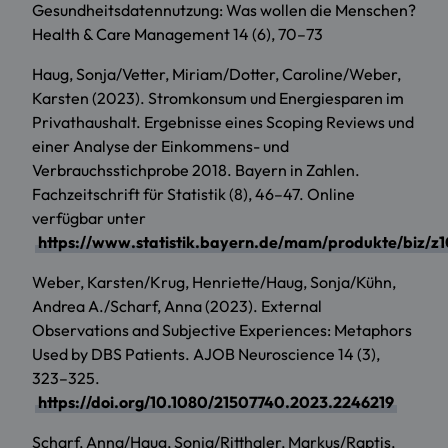
Gesundheitsdatennutzung: Was wollen die Menschen?
Health & Care Management 14 (6), 70–73
Haug, Sonja/Vetter, Miriam/Dotter, Caroline/Weber,
Karsten (2023). Stromkonsum und Energiesparen im
Privathaushalt. Ergebnisse eines Scoping Reviews und
einer Analyse der Einkommens- und
Verbrauchsstichprobe 2018. Bayern in Zahlen.
Fachzeitschrift für Statistik (8), 46–47. Online
verfügbar unter
https://www.statistik.bayern.de/mam/produkte/biz/
Weber, Karsten/Krug, Henriette/Haug, Sonja/Kühn,
Andrea A./Scharf, Anna (2023). External
Observations and Subjective Experiences: Metaphors
Used by DBS Patients. AJOB Neuroscience 14 (3),
323–325.
https://doi.org/10.1080/21507740.2023.2246219
Scharf, Anna/Haug, Sonja/Ritthaler, Markus/Raptis,