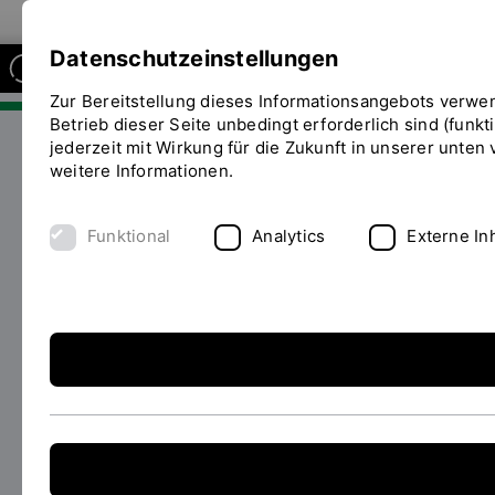
Zur Website der OTH Regensburg
Datenschutzeinstellungen
Zur Bereitstellung dieses Informationsangebots verwe
FAKULTÄT SOZIAL- UND
GESUNDHEITSWISSENSCHAFTEN
Betrieb dieser Seite unbedingt erforderlich sind (funkt
jederzeit mit Wirkung für die Zukunft in unserer unten
weitere Informationen.
Forschung
IST (Institut für Technikfolgenabschätzung)
Team
Sie
Funktional
Analytics
Externe In
Sonja Haug
Publikationen
befinden
sich
auf
der
Seite
Publikationen
"Publikationen"
Monographien