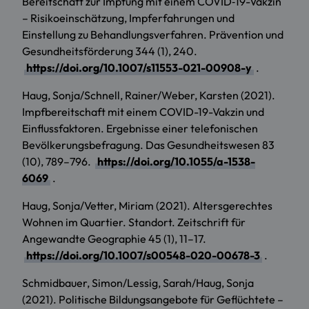
Bereitschaft zur Impfung mit einem COVID‑19-Vakzin
– Risikoeinschätzung, Impferfahrungen und
Einstellung zu Behandlungsverfahren. Prävention und
Gesundheitsförderung 344 (1), 240.
https://doi.org/10.1007/s11553-021-00908-y
.
Haug, Sonja/Schnell, Rainer/Weber, Karsten (2021).
Impfbereitschaft mit einem COVID-19-Vakzin und
Einflussfaktoren. Ergebnisse einer telefonischen
Bevölkerungsbefragung. Das Gesundheitswesen 83
(10), 789–796.
https://doi.org/10.1055/a-1538-
6069
.
Haug, Sonja/Vetter, Miriam (2021). Altersgerechtes
Wohnen im Quartier. Standort. Zeitschrift für
Angewandte Geographie 45 (1), 11–17.
https://doi.org/10.1007/s00548-020-00678-3
.
Schmidbauer, Simon/Lessig, Sarah/Haug, Sonja
(2021). Politische Bildungsangebote für Geflüchtete –