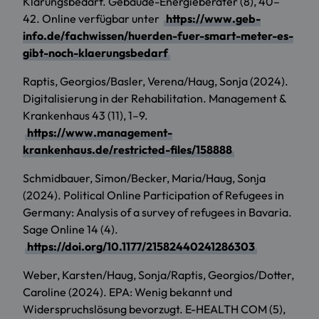
Klärungsbedarf. Gebäude-Energieberater (8), 40–
42. Online verfügbar unter
https://www.geb-
info.de/fachwissen/huerden-fuer-smart-meter-es-
gibt-noch-klaerungsbedarf
Raptis, Georgios/Basler, Verena/Haug, Sonja (2024).
Digitalisierung in der Rehabilitation. Management &
Krankenhaus 43 (11), 1–9.
https://www.management-
krankenhaus.de/restricted-files/158888
Schmidbauer, Simon/Becker, Maria/Haug, Sonja
(2024). Political Online Participation of Refugees in
Germany: Analysis of a survey of refugees in Bavaria.
Sage Online 14 (4).
https://doi.org/10.1177/21582440241286303
Weber, Karsten/Haug, Sonja/Raptis, Georgios/Dotter,
Caroline (2024). EPA: Wenig bekannt und
Widerspruchslösung bevorzugt. E-HEALTH COM (5),