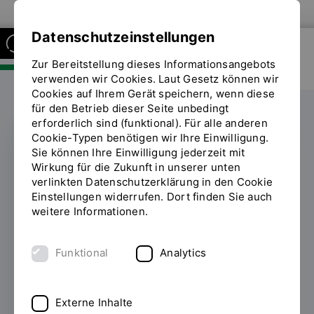
Zur Website der OTH Regensburg
Datenschutzeinstellungen
Zur Bereitstellung dieses Informationsangebots
FAKULTÄT SOZIAL- UND
GESUNDHEITSWISSENSCHAFTEN
verwenden wir Cookies. Laut Gesetz können wir
Cookies auf Ihrem Gerät speichern, wenn diese
für den Betrieb dieser Seite unbedingt
erforderlich sind (funktional). Für alle anderen
Cookie-Typen benötigen wir Ihre Einwilligung.
Sie können Ihre Einwilligung jederzeit mit
Absolvierendenfeier
Wirkung für die Zukunft in unserer unten
verlinkten Datenschutzerklärung in den Cookie
2026: Wertschätzung,
Einstellungen widerrufen. Dort finden Sie auch
weitere Informationen.
Inspiration und
Zuversicht für die
Funktional
Analytics
Zukunft
Externe Inhalte
03.07.2026
Am 26. Juni 2026