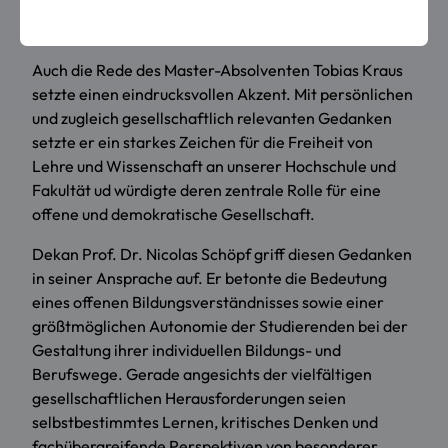
Groteclaes. In ihrer Dankesrede fand sie berührende
Worte des Gedenkens an Prof. Dr. Christoph Knödler.
Auch die Rede des Master-Absolventen Tobias Kraus
setzte einen eindrucksvollen Akzent. Mit persönlichen
und zugleich gesellschaftlich relevanten Gedanken
setzte er ein starkes Zeichen für die Freiheit von
Lehre und Wissenschaft an unserer Hochschule und
Fakultät ud würdigte deren zentrale Rolle für eine
offene und demokratische Gesellschaft.
Dekan Prof. Dr. Nicolas Schöpf griff diesen Gedanken
in seiner Ansprache auf. Er betonte die Bedeutung
eines offenen Bildungsverständnisses sowie einer
größtmöglichen Autonomie der Studierenden bei der
Gestaltung ihrer individuellen Bildungs- und
Berufswege. Gerade angesichts der vielfältigen
gesellschaftlichen Herausforderungen seien
selbstbestimmtes Lernen, kritisches Denken und
fachübergreifende Perspektiven von besonderer