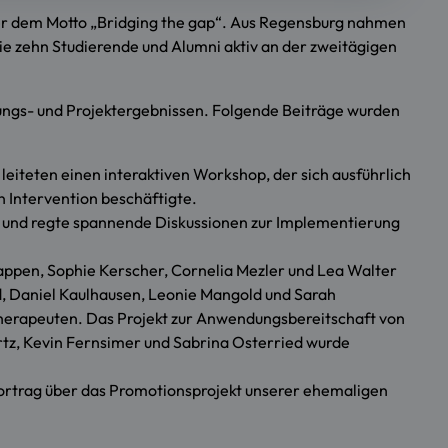
ter dem Motto „Bridging the gap“. Aus Regensburg nahmen
ie zehn Studierende und Alumni aktiv an der zweitägigen
ungs- und Projektergebnissen. Folgende Beiträge wurden
eiteten einen interaktiven Workshop, der sich ausführlich
 Intervention beschäftigte.
S und regte spannende Diskussionen zur Implementierung
ppen, Sophie Kerscher, Cornelia Mezler und Lea Walter
d, Daniel Kaulhausen, Leonie Mangold und Sarah
therapeuten. Das Projekt zur Anwendungsbereitschaft von
tz, Kevin Fernsimer und Sabrina Osterried wurde
zvortrag über das Promotionsprojekt unserer ehemaligen