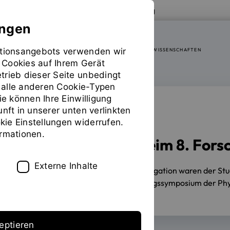
Zur Website der OTH Regensburg
ungen
mationsangebots verwenden wir
FAKULTÄT SOZIAL- UND GESUNDHEITSWISSENSCHAFTEN
 Cookies auf Ihrem Gerät
trieb dieser Seite unbedingt
ür alle anderen Cookie-Typen
ie können Ihre Einwilligung
unft in unserer unten verlinkten
FACHTAGUNG
ie Einstellungen widerrufen.
ormationen.
Aktiv vertreten beim 8. Fo
Externe Inhalte
06.12.2024
Mit einer starken Delegation waren der St
November 2024 beim 8. Forschungssymposium der Phys
eptieren