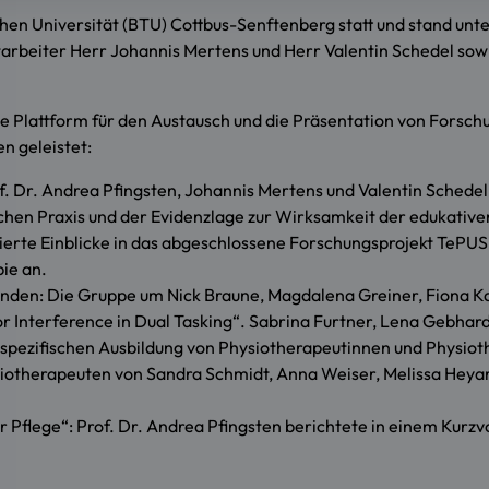
hen Universität (BTU) Cottbus-Senftenberg statt und stand un
itarbeiter Herr Johannis Mertens und Herr Valentin Schedel sow
e Plattform für den Austausch und die Präsentation von Forsch
n geleistet:
 Dr. Andrea Pfingsten, Johannis Mertens und Valentin Schedel l
hen Praxis und der Evidenzlage zur Wirksamkeit der edukativen
tierte Einblicke in das abgeschlossene Forschungsprojekt TePU
ie an.
nden: Die Gruppe um Nick Braune, Magdalena Greiner, Fiona Ka
r Interference in Dual Tasking“. Sabrina Furtner, Lena Gebhar
spezifischen Ausbildung von Physiotherapeutinnen und Physio
iotherapeuten von Sandra Schmidt, Anna Weiser, Melissa Heyar
r Pflege“: Prof. Dr. Andrea Pfingsten berichtete in einem Kur