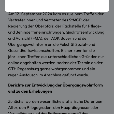
Am 12. September 2024 kam es zu einem Treffen der
Vertreterinnen und Vertreter des StMGP, der
Regierung der Oberpfalz, der Fachstelle für Pflege-
und Behinderteneinrichtungen, Qualitätsentwicklung
und Aufsicht (FQA), der AOK Bayern und der
Übergangswohnform an die Fakultät Sozial- und
Gesundheitswissenschaften. Bisher konnten die
jährlichen Treffen aus unterschiedlichen Gründen nur
online abgehalten werden, sodass der Termin an der
OTH Regensburg gerne wahrgenommen und ein
reger Austausch im Anschluss geführt wurde.
Berichte zur Entwicklung der Übergangswohnform
und zu den Erhebungen
Zunächst wurden wesentliche statistische Daten zum
Alter, den Pflegegraden, den Hauptdiagnosen, der
Verweildauer und der Entlassung gemäß den