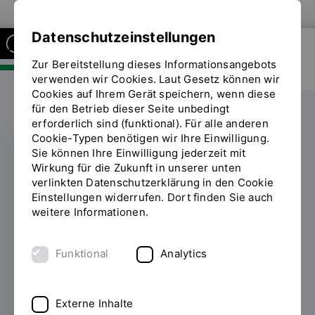
Zur Website der OTH Regensburg
Datenschutzeinstellungen
Zur Bereitstellung dieses Informationsangebots
FAKULTÄT SOZIAL- UND
GESUNDHEITSWISSENSCHAFTEN
verwenden wir Cookies. Laut Gesetz können wir
Cookies auf Ihrem Gerät speichern, wenn diese
für den Betrieb dieser Seite unbedingt
erforderlich sind (funktional). Für alle anderen
Cookie-Typen benötigen wir Ihre Einwilligung.
Sie können Ihre Einwilligung jederzeit mit
PFLEGE
Wirkung für die Zukunft in unserer unten
verlinkten Datenschutzerklärung in den Cookie
Arbeitsgruppe zur
Einstellungen widerrufen. Dort finden Sie auch
weitere Informationen.
wissenschaftlichen
Begleitung des
Funktional
Analytics
Therapeutischen
Weaning in
Externe Inhalte