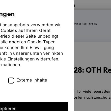
Zur Website der OTH Regensburg
ungen
mationsangebots verwenden wir
FAKULTÄT SOZIAL- UND GESUNDHEITSWISSENSCHAFTEN
 Cookies auf Ihrem Gerät
trieb dieser Seite unbedingt
ür alle anderen Cookie-Typen
ie können Ihre Einwilligung
unft in unserer unten verlinkten
SOZIALE TEILHABE
ie Einstellungen widerrufen.
ormationen.
Armutsbericht 2028: OTH Re
und Senioren
Externe Inhalte
03.06.2026
Wirtschaftsstark, aber für viele teuer: B
wie Inflation und steigende Wohnkosten nach Einschätzu
eptieren