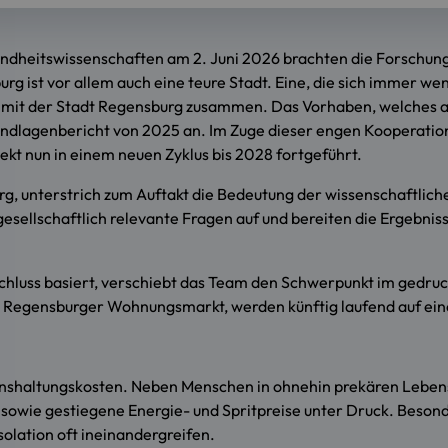
undheitswissenschaften am 2. Juni 2026 brachten die Forschungsa
urg ist vor allem auch eine teure Stadt. Eine, die sich immer 
t mit der Stadt Regensburg zusammen. Das Vorhaben, welches a
rundlagenbericht von 2025 an. Im Zuge dieser engen Kooperatio
t nun in einem neuen Zyklus bis 2028 fortgeführt.
g, unterstrich zum Auftakt die Bedeutung der wissenschaftlichen
ellschaftlich relevante Fragen auf und bereiten die Ergebnisse s
hluss basiert, verschiebt das Team den Schwerpunkt im gedruckt
 Regensburger Wohnungsmarkt, werden künftig laufend auf eine
benshaltungskosten. Neben Menschen in ohnehin prekären Lebe
owie gestiegene Energie- und Spritpreise unter Druck. Besond
solation oft ineinandergreifen.