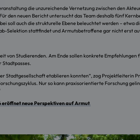
eranstaltung die unzureichende Vernetzung zwischen den Akteur
Für den neuen Bericht untersucht das Team deshalb fünf Kernber
ei soll auch die strukturelle Ebene beleuchtet werden – etwa d
b-Selektion stattfindet und Armutsbetroffene gar nicht erst a
beit von Studierenden. Am Ende sollen konkrete Empfehlungen für
r Stadtpasses.
 der Stadtgesellschaft etablieren konnten“, zog Projektleiterin P
orschungszyklus. Nur so kann praxisorientierte Forschung gelin
“
6 eröffnet neue Perspektiven auf Armut