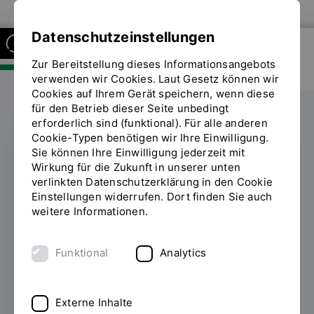
Zur Website der OTH Regensburg
Datenschutzeinstellungen
Zur Bereitstellung dieses Informationsangebots
FAKULTÄT SOZIAL- UND
GESUNDHEITSWISSENSCHAFTEN
verwenden wir Cookies. Laut Gesetz können wir
Cookies auf Ihrem Gerät speichern, wenn diese
für den Betrieb dieser Seite unbedingt
erforderlich sind (funktional). Für alle anderen
Cookie-Typen benötigen wir Ihre Einwilligung.
Sie können Ihre Einwilligung jederzeit mit
MUSIK- UND
Wirkung für die Zukunft in unserer unten
BEWEGUNGSORIENTIERTE
verlinkten Datenschutzerklärung in den Cookie
SOZIALE ARBEIT
Einstellungen widerrufen. Dort finden Sie auch
weitere Informationen.
Austausch und
Inspiration am
Funktional
Analytics
Alumnitag
Externe Inhalte