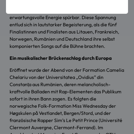
Beutel. Mehr als 200 Musikbegeisterte verfolgten die
Show und noch bevor der erste Ton erklang, war die
erwartungsvolle Energie spürbar. Diese Spannung
entlud sich in lautstarker Begeisterung, als die fünf
Finalistinnen und Finalisten aus Litauen, Frankreich,
Norwegen, Rumänien und Deutschland ihre selbst
komponierten Songs auf die Bühne brachten.
Ein musikalischer Brückenschlag durch Europa
Eröffnet wurde der Abend von der Formation Camelia
Chelariu von der Universitatea „Ovidius” din
Constanța aus Rumänien, deren melancholisch-
kraftvolle Balladen mit Rap-Elementen das Publikum
sofort in ihren Bann zogen. Es folgten die
norwegische Folk-Formation Miss Wednesday der
Høgskulen på Vestlandet, Bergen/Stord, und der
französische Rapper Sim’s Le Petit Prince (Université
Clermont Auvergne, Clermont-Ferrand). Im