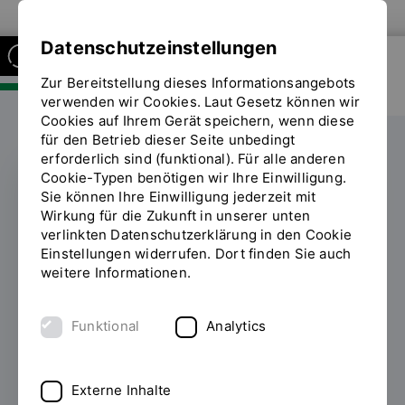
Zur Website der OTH Regensburg
Datenschutzeinstellungen
Zur Bereitstellung dieses Informationsangebots
FAKULTÄT SOZIAL- UND
GESUNDHEITSWISSENSCHAFTEN
verwenden wir Cookies. Laut Gesetz können wir
Cookies auf Ihrem Gerät speichern, wenn diese
für den Betrieb dieser Seite unbedingt
erforderlich sind (funktional). Für alle anderen
Cookie-Typen benötigen wir Ihre Einwilligung.
Sie können Ihre Einwilligung jederzeit mit
EUROPAVOX CAMPUS
Wirkung für die Zukunft in unserer unten
verlinkten Datenschutzerklärung in den Cookie
Brücken bauen mit
Einstellungen widerrufen. Dort finden Sie auch
weitere Informationen.
Musik: OTH
Regensburg bot
Funktional
Analytics
Europa eine Bühne
Externe Inhalte
25.04.2025
Großer Andrang beim Finale