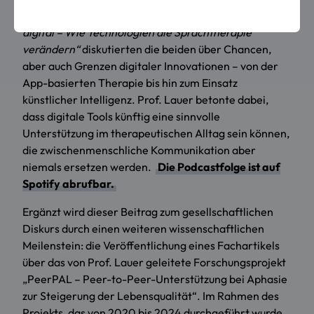
auf die Sprachtherapie. Unter dem Titel
„Logopädie
digital – Wie Technologien die Sprachtherapie
verändern“
diskutierten die beiden über Chancen,
aber auch Grenzen digitaler Innovationen – von der
App-basierten Therapie bis hin zum Einsatz
künstlicher Intelligenz. Prof. Lauer betonte dabei,
dass digitale Tools künftig eine sinnvolle
Unterstützung im therapeutischen Alltag sein können,
die zwischenmenschliche Kommunikation aber
niemals ersetzen werden.
Die Podcastfolge ist auf
Spotify abrufbar.
Ergänzt wird dieser Beitrag zum gesellschaftlichen
Diskurs durch einen weiteren wissenschaftlichen
Meilenstein: die Veröffentlichung eines Fachartikels
über das von Prof. Lauer geleitete Forschungsprojekt
„PeerPAL – Peer-to-Peer-Unterstützung bei Aphasie
zur Steigerung der Lebensqualität“. Im Rahmen des
Projekts, das von 2020 bis 2024 durchgeführt wurde,