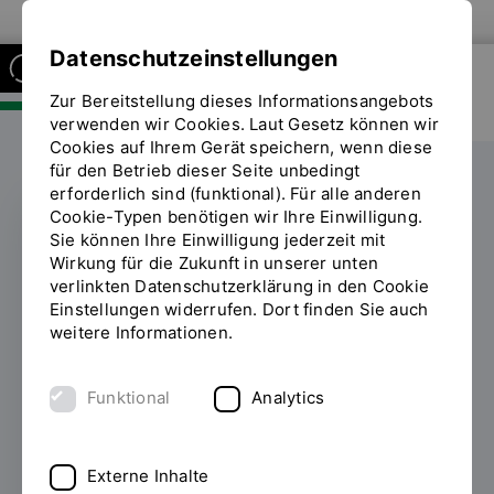
Zur Website der OTH Regensburg
Datenschutzeinstellungen
Zur Bereitstellung dieses Informationsangebots
FAKULTÄT SOZIAL- UND
GESUNDHEITSWISSENSCHAFTEN
verwenden wir Cookies. Laut Gesetz können wir
Cookies auf Ihrem Gerät speichern, wenn diese
für den Betrieb dieser Seite unbedingt
erforderlich sind (funktional). Für alle anderen
Cookie-Typen benötigen wir Ihre Einwilligung.
Sie können Ihre Einwilligung jederzeit mit
LOGOPÄDIE
Wirkung für die Zukunft in unserer unten
verlinkten Datenschutzerklärung in den Cookie
Digitale
Einstellungen widerrufen. Dort finden Sie auch
weitere Informationen.
Sprachtherapie im
Fokus
Funktional
Analytics
18.06.2025
Prof. Dr. Norina Lauer von der
OTH Regensburg bringt mit innovativen
Externe Inhalte