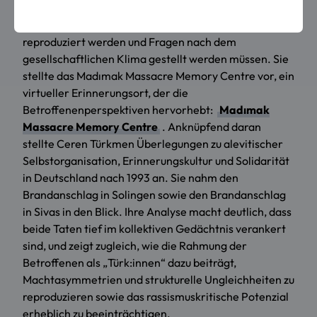
Brandanschlag. In ihrem Vortrag stellte sie besonders
hervor, dass Formen des Faschismus jeden Tag
reproduziert werden und Fragen nach dem
gesellschaftlichen Klima gestellt werden müssen. Sie
stellte das Madımak Massacre Memory Centre vor, ein
virtueller Erinnerungsort, der die
Betroffenenperspektiven hervorhebt:
Madımak
Massacre Memory Centre
. Anknüpfend daran
stellte Ceren Türkmen Überlegungen zu alevitischer
Selbstorganisation, Erinnerungskultur und Solidarität
in Deutschland nach 1993 an. Sie nahm den
Brandanschlag in Solingen sowie den Brandanschlag
in Sivas in den Blick. Ihre Analyse macht deutlich, dass
beide Taten tief im kollektiven Gedächtnis verankert
sind, und zeigt zugleich, wie die Rahmung der
Betroffenen als „Türk:innen“ dazu beiträgt,
Machtasymmetrien und strukturelle Ungleichheiten zu
reproduzieren sowie das rassismuskritische Potenzial
erheblich zu beeinträchtigen.