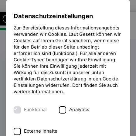
Zur Website der OTH Regensburg
Datenschutzeinstellungen
Zur Bereitstellung dieses Informationsangebots
FAKULTÄT SOZIAL- UND
GESUNDHEITSWISSENSCHAFTEN
verwenden wir Cookies. Laut Gesetz können wir
Cookies auf Ihrem Gerät speichern, wenn diese
für den Betrieb dieser Seite unbedingt
erforderlich sind (funktional). Für alle anderen
Cookie-Typen benötigen wir Ihre Einwilligung.
Sie können Ihre Einwilligung jederzeit mit
Erinnern an extrem
Wirkung für die Zukunft in unserer unten
verlinkten Datenschutzerklärung in den Cookie
rechte Gewalt.
Einstellungen widerrufen. Dort finden Sie auch
weitere Informationen.
Overlooked and
Concealed: The impact
Funktional
Analytics
of the “Grey Wolves”
Externe Inhalte
18.05.2026
Am Dienstag, 12.05.26, fand die