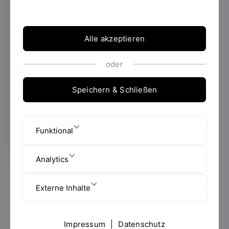
4. Sitzung der Sommerreihe „Overlooked
and Concealed: The impact of the Grey
Wolves” statt. Das Thema war
Alle akzeptieren
rechtsextreme Gewalt in Sivas und Solingen
im Jahr 1993 und Erinnerung an diese.
oder
Speichern & Schließen
Erstellt von
Rabia Kökten
Funktional
Analytics
Die Soziologin und Künstlerin Eylem Şen startete mit
einem Einblick in ihre Arbeit zum rechtsextrem-
Externe Inhalte
islamistischen Anschlag auf alevitische/kurdische
Kunstschaffende im Hotel Madımak in Sivas, 1993.
Dreiunddreißig Menschen starben bei dem
Impressum
|
Datenschutz