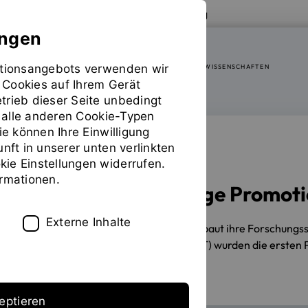
Zur Website der OTH Regensburg
ungen
mationsangebots verwenden wir
FAKULTÄT SOZIAL- UND GESUNDHEITSWISSENSCHAFTEN
 Cookies auf Ihrem Gerät
trieb dieser Seite unbedingt
ür alle anderen Cookie-Typen
ie können Ihre Einwilligung
unft in unserer unten verlinkten
PROMOTIONSZENTREN
ie Einstellungen widerrufen.
ormationen.
Erste eigenständige Promo
Externe Inhalte
29.06.2026
Die OTH Regensburg baut ihre Forschungss
Transformationsprozessen (PZSGT) wurden die ersten P
Regensburg statt.
eptieren