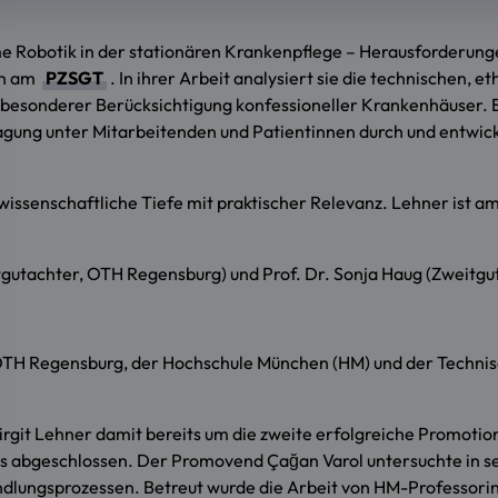
ome Robotik in der stationären Krankenpflege – Herausforderun
in am
PZSGT
. In ihrer Arbeit analysiert sie die technischen, 
r besonderer Berücksichtigung konfessioneller Krankenhäuser. E
gung unter Mitarbeitenden und Patientinnen durch und entwick
wissenschaftliche Tiefe mit praktischer Relevanz. Lehner ist a
stgutachter, OTH Regensburg) und Prof. Dr. Sonja Haug (Zweitg
TH Regensburg, der Hochschule München (HM) und der Techni
rgit Lehner damit bereits um die zweite erfolgreiche Promotio
s abgeschlossen. Der Promovend Çağan Varol untersuchte in se
dlungsprozessen. Betreut wurde die Arbeit von HM-Professorin G