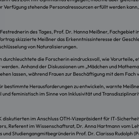
r Verfügung stehende Personalressourcen erfüllt werden kann,“ 
ie Festrednerin des Tages, Prof. Dr. Hanna Meißner, Fachgebiet 
 Vortrag skizzierte Meißner das Erkenntnissinteresse der Gesch
schlüsselung von Naturalisierungen.
durchleuchtete die Forscherin eindrucksvoll, wie Vorurteile
,
e
ert werden. Anhand der Diskussionen um „Mädchen und Mathemati
ehen lassen, während Frauen zur Beschäftigung mit dem Fach 
für bestimmte Herausforderungen zu entwickeln, warnte Meißne
und feministisch im Sinne von Inklusivität und Transdisziplinari
diskutierten im Anschluss OTH-Vizepräsident für IT-Sicherheit, 
ers, Referent im Wissenschaftsrat, Dr. Anna Hartmann
vom Leh
 und Studiengangmitbegründerin Prof. Dr. Clarissa Rudolph
(P