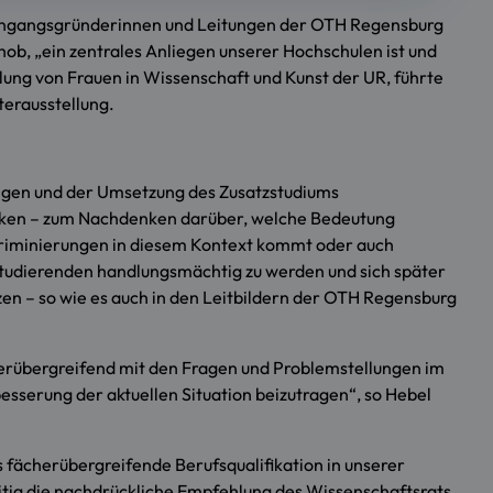
engangsgründerinnen und Leitungen der OTH Regensburg
hob, „ein zentrales Anliegen unserer Hochschulen ist und
ellung von Frauen in Wissenschaft und Kunst der UR, führte
terausstellung.
gungen und der Umsetzung des Zusatzstudiums
ken – zum Nachdenken darüber, welche Bedeutung
iskriminierungen in diesem Kontext kommt oder auch
tudierenden handlungsmächtig zu werden und sich später
zen – so wie es auch in den Leitbildern der OTH Regensburg
herübergreifend mit den Fragen und Problemstellungen im
besserung der aktuellen Situation beizutragen“, so Hebel
 fächerübergreifende Berufsqualifikation in unserer
itig die nachdrückliche Empfehlung des Wissenschaftsrats