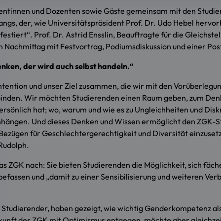
zentinnen und Dozenten sowie Gäste gemeinsam mit den Studi
ngs, der, wie Universitätspräsident Prof. Dr. Udo Hebel hervor
stiert“. Prof. Dr. Astrid Ensslin, Beauftragte für die Gleichst
 Nachmittag mit Festvortrag, Podiumsdiskussion und einer Pos
enken, der wird auch selbst handeln.“
 Intention und unser Ziel zusammen, die wir mit den Vorüberle
nden. Wir möchten Studierenden einen Raum geben, zum Den
 persönlich hat; wo, warum und wie es zu Ungleichheiten und D
enhängen. Und dieses Denken und Wissen ermöglicht den ZGK-S
n Bezügen für Geschlechtergerechtigkeit und Diversität einzuset
 Rudolph.
 ZGK nach: Sie bieten Studierenden die Möglichkeit, sich fäc
 befassen und „damit zu einer Sensibilisierung und weiteren Ver
 Studierender, haben gezeigt, wie wichtig Genderkompetenz als
ukunft des ZGK mit Optimismus entgegen, möchte aber gleichze