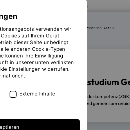
Zur Website der OTH Regensburg
ungen
mationsangebots verwenden wir
FAKULTÄT SOZIAL- UND GESUNDHEITSWISSENSCHAFTEN
 Cookies auf Ihrem Gerät
trieb dieser Seite unbedingt
ür alle anderen Cookie-Typen
ie können Ihre Einwilligung
unft in unserer unten verlinkten
ZUSATZSTUDIUM
ie Einstellungen widerrufen.
ormationen.
Fünf Jahre Zusatzstudium G
Externe Inhalte
22.11.2024
Das Zusatzstudium Genderkompetenz (ZGK) 
Studierenden hochschulübergreifend gemeinsam anbieten
eptieren