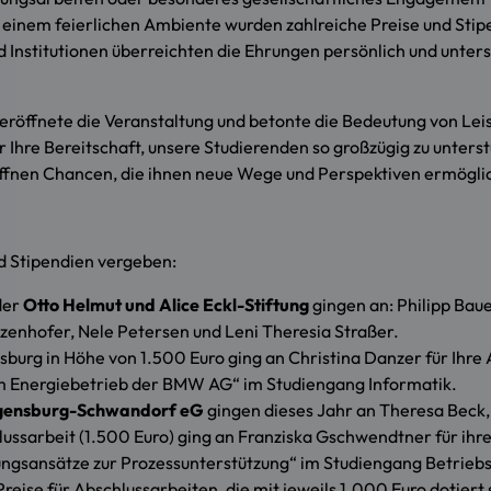
n einem feierlichen Ambiente wurden zahlreiche Preise und Stip
 Institutionen überreichten die Ehrungen persönlich und unters
 eröffnete die Veranstaltung und betonte die Bedeutung von Le
 Ihre Bereitschaft, unsere Studierenden so großzügig zu unterstü
ffnen Chancen, die ihnen neue Wege und Perspektiven ermögli
 Stipendien vergeben:
der
Otto Helmut und Alice Eckl-Stiftung
gingen an:
Philipp Bau
Inzenhofer, Nele Petersen und Leni Theresia Straßer.
burg in Höhe von 1.500 Euro ging an Christina Danzer für Ihre 
m Energiebetrieb der BMW AG“ im Studiengang Informatik.
Regensburg-Schwandorf eG
gingen dieses Jahr an Theresa Beck, 
lussarbeit (1.500 Euro) ging an Franziska Gschwendtner für i
ungsansätze zur Prozessunterstützung“ im Studiengang Betriebs
eise für Abschlussarbeiten, die mit jeweils 1.000 Euro dotiert s