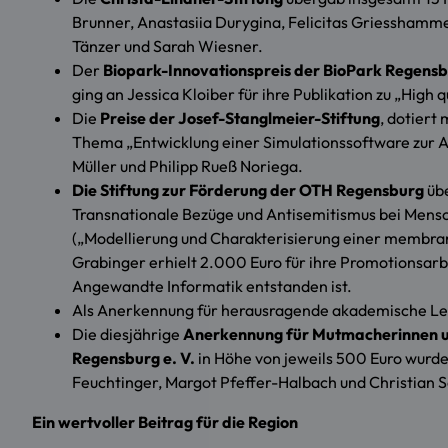
Brunner, Anastasiia Durygina, Felicitas Griesshamm
Tänzer und Sarah Wiesner.
Der
Biopark-Innovationspreis
der BioPark Regens
ging an Jessica Kloiber für ihre Publikation zu „High
Die
Preise der Josef-Stanglmeier-Stiftung
, dotiert
Thema „Entwicklung einer Simulationssoftware zur A
Müller und Philipp Rueß Noriega.
Die Stiftung zur Förderung der OTH Regensburg
übe
Transnationale Bezüge und Antisemitismus bei Mensch
(„Modellierung und Charakterisierung einer membranl
Grabinger erhielt 2.000 Euro für ihre Promotionsar
Angewandte Informatik entstanden ist.
Als Anerkennung für herausragende akademische Lei
Die diesjährige
Anerkennung für Mutmacherinnen 
Regensburg e. V.
in Höhe von jeweils 500 Euro wurd
Feuchtinger, Margot Pfeffer-Halbach und Christian 
Ein wertvoller Beitrag für die Region