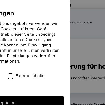
Zur Website der OTH Regensburg
ungen
mationsangebots verwenden wir
FAKULTÄT SOZIAL- UND GESUNDHEITSWISSENSCHAFTEN
 Cookies auf Ihrem Gerät
trieb dieser Seite unbedingt
ür alle anderen Cookie-Typen
ie können Ihre Einwilligung
unft in unserer unten verlinkten
PREISVERLEIHUNG
ie Einstellungen widerrufen.
ormationen.
Großzügige Förderung für h
Externe Inhalte
24.11.2025
Zahlreiche Stifterinnen und Stifter überre
eptieren
Ob exzellente Studienleistungen, zukunftsweisende Forsch