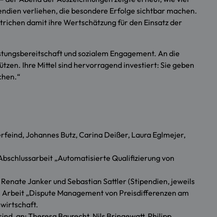
endien verliehen, die besondere Erfolge sichtbar machen.
trichen damit ihre Wertschätzung für den Einsatz der
istungsbereitschaft und sozialem Engagement. An die
tzen. Ihre Mittel sind hervorragend investiert: Sie geben
chen.“
erfeind, Johannes Butz, Carina Deißer, Laura Eglmejer,
Abschlussarbeit „Automatisierte Qualifizierung von
Renate Janker und Sebastian Sattler (Stipendien, jeweils
hre Arbeit „Dispute Management von Preisdifferenzen am
wirtschaft.
ind, an: Theresa Baurecht, Nils Bringewatt, Philipp