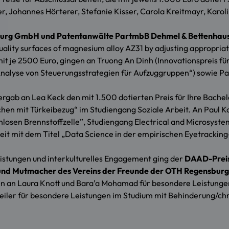
er, Johannes Hörterer, Stefanie Kisser, Carola Kreitmayr, Kar
burg GmbH und Patentanwälte PartmbB Dehmel & Bettenhau
 quality surfaces of magnesium alloy AZ31 by adjusting appropri
 mit je 2500 Euro, gingen an Truong An Dinh (Innovationspreis f
nalyse von Steuerungsstrategien für Aufzuggruppen“) sowie Pa
rgab an Lea Keck den mit 1.500 dotierten Preis für Ihre Bachel
en mit Türkeibezug“ im Studiengang Soziale Arbeit. An Paul Kop
osen Brennstoffzelle”, Studiengang Electrical and Microsystem
beit mit dem Titel „Data Science in der empirischen Eyetrack
stungen und interkulturelles Engagement ging der
DAAD-Prei
und Mutmacher
des Vereins der Freunde der OTH Regensburg
en an Laura Knott und Bara’a Mohamad für besondere Leistunge
Seiler für besondere Leistungen im Studium mit Behinderung/c