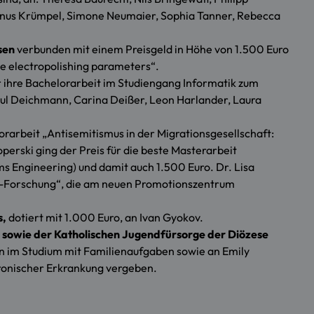
olinus Krümpel, Simone Neumaier, Sophia Tanner, Rebecca
sen
verbunden mit einem Preisgeld in Höhe von 1.500 Euro
ate electropolishing parameters“.
ür ihre Bachelorarbeit im Studiengang Informatik zum
ul Deichmann, Carina Deißer, Leon Harlander, Laura
orarbeit „Antisemitismus in der Migrationsgesellschaft:
erski ging der Preis für die beste Masterarbeit
s Engineering) und damit auch 1.500 Euro. Dr. Lisa
ing-Forschung“, die am neuen Promotionszentrum
s,
dotiert mit 1.000 Euro, an Ivan Gyokov.
 sowie der Katholischen Jugendfürsorge der Diözese
n im Studium mit Familienaufgaben sowie an Emily
hronischer Erkrankung vergeben.