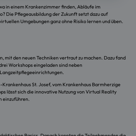
etwa in einem Krankenzimmer finden, Abläufe im
o? Die Pflegeausbildung der Zukunft setzt dazu auf
 virtuellen Umgebungen ganz ohne Risiko lernen und üben.
den, mit den neuen Techniken vertraut zu machen. Dazu fand
 drei Workshops eingeladen sind neben
Langzeitpflegeeinrichtungen.
s-Krankenhaus St. Josef, vom Krankenhaus Barmherzige
lässt sich die innovative Nutzung von Virtual Reality
n einzuführen.
idaktischen Basics. Danach konnten die Teilnehmenden die