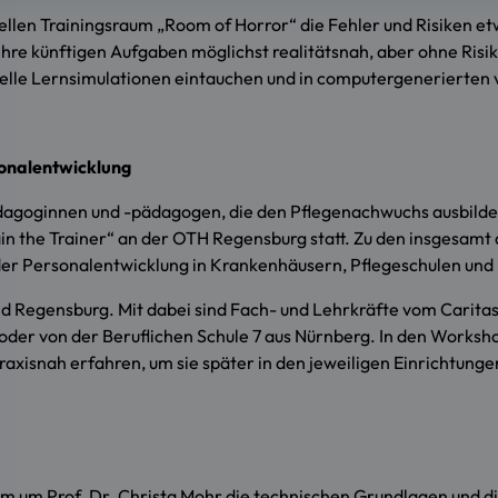
uellen Trainingsraum „Room of Horror“ die Fehler und Risiken 
hre künftigen Aufgaben möglichst realitätsnah, aber ohne Risik
ezielle Lernsimulationen eintauchen und in computergenerierten
sonalentwicklung
gepädagoginnen und -pädagogen, die den Pflegenachwuchs ausbil
n the Trainer“ an der OTH Regensburg statt. Zu den insgesamt
r Personalentwicklung in Krankenhäusern, Pflegeschulen und 
Regensburg. Mit dabei sind Fach- und Lehrkräfte vom Carita
 von der Beruflichen Schule 7 aus Nürnberg. In den Workshops 
raxisnah erfahren, um sie später in den jeweiligen Einrichtunge
am um Prof. Dr. Christa Mohr die technischen Grundlagen und d