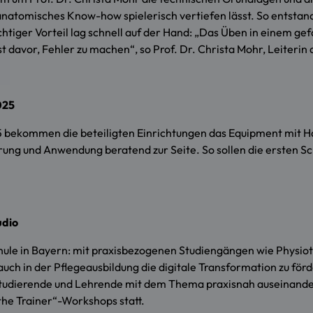
anatomisches Know-how spielerisch vertiefen lässt. So entstand 
htiger Vorteil lag schnell auf der Hand: „Das Üben in einem gef
st davor, Fehler zu machen“, so Prof. Dr. Christa Mohr, Leiter
025
bekommen die beteiligten Einrichtungen das Equipment mit Har
ng und Anwendung beratend zur Seite. So sollen die ersten Schr
udio
ule in Bayern: mit praxisbezogenen Studiengängen wie Physi
 auch in der Pflegeausbildung die digitale Transformation zu fö
 Studierende und Lehrende mit dem Thema praxisnah auseinande
the Trainer“-Workshops statt.