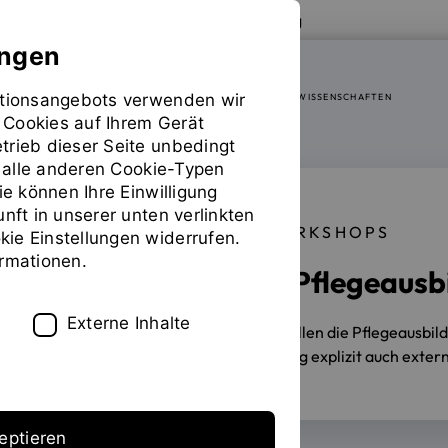
Zur Website der OTH Regensburg
ungen
mationsangebots verwenden wir
FAKULTÄT SOZIAL- UND GESUNDHEITSWISSENSCHAFTEN
 Cookies auf Ihrem Gerät
trieb dieser Seite unbedingt
ür alle anderen Cookie-Typen
ie können Ihre Einwilligung
unft in unserer unten verlinkten
TRAIN THE TRAINER-WORKSHOPS
ie Einstellungen widerrufen.
ormationen.
Innovation in der Pflegeausb
Externe Inhalte
09.12.2024
Mit Virtual-Reality-Brillen die Pflegeausb
VReduMED an der OTH Regensburg explizit auch externe 
eptieren