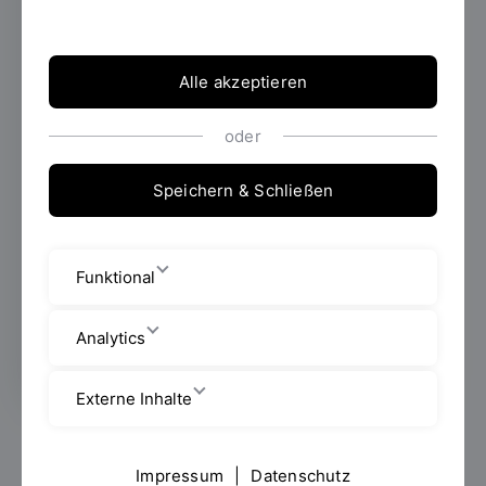
Lehrinnovationen im
Fokus
Alle akzeptieren
19.11.2025
Unter dem Motto „Interkulturell.
Engagiert. Praxisnah.“ fand am 11.
oder
November 2025 die Veranstaltungsreihe
Innovative Lehre@OTH Regensburg (InnoL)
Speichern & Schließen
statt. Lehrende und Interessierte kamen vor
Ort und online für die Auszeichnung der
Förderpreisträger zusammen und um
Funktional
innovative, internationale und digitale
Lehransätze kennenzulernen.
Analytics
Externe Inhalte
ADKI-Projekt erhält Förderpreis für Innovation und
Qualität in der Lehre
Impressum
|
Datenschutz