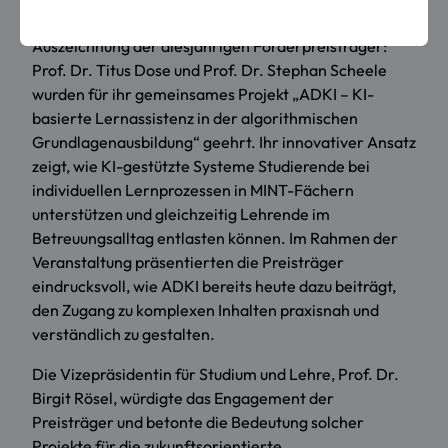
Ein besonderes Highlight der Veranstaltung war die
Auszeichnung der diesjährigen Förderpreisträger:
Prof. Dr. Titus Dose und Prof. Dr. Stephan Scheele
wurden für ihr gemeinsames Projekt „ADKI – KI-
basierte Lernassistenz in der algorithmischen
Grundlagenausbildung“ geehrt. Ihr innovativer Ansatz
zeigt, wie KI-gestützte Systeme Studierende bei
individuellen Lernprozessen in MINT-Fächern
unterstützen und gleichzeitig Lehrende im
Betreuungsalltag entlasten können. Im Rahmen der
Veranstaltung präsentierten die Preisträger
eindrucksvoll, wie ADKI bereits heute dazu beiträgt,
den Zugang zu komplexen Inhalten praxisnah und
verständlich zu gestalten.
Die Vizepräsidentin für Studium und Lehre, Prof. Dr.
Birgit Rösel, würdigte das Engagement der
Preisträger und betonte die Bedeutung solcher
Projekte für die zukunftsorientierte