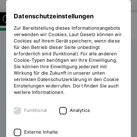
Zur Website der OTH Regensburg
Datenschutzeinstellungen
Zur Bereitstellung dieses Informationsangebots
FAKULTÄT SOZIAL- UND
GESUNDHEITSWISSENSCHAFTEN
verwenden wir Cookies. Laut Gesetz können wir
Cookies auf Ihrem Gerät speichern, wenn diese
für den Betrieb dieser Seite unbedingt
erforderlich sind (funktional). Für alle anderen
Cookie-Typen benötigen wir Ihre Einwilligung.
Sie können Ihre Einwilligung jederzeit mit
AUSZEICHNUNG
Wirkung für die Zukunft in unserer unten
verlinkten Datenschutzerklärung in den Cookie
Innovative Lehre@OTH
Einstellungen widerrufen. Dort finden Sie auch
weitere Informationen.
Regensburg:
Internationale
Funktional
Analytics
Perspektiven und KI-
gestützte
Externe Inhalte