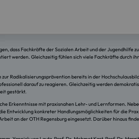
gen, dass Fachkräfte der Sozialen Arbeit und der Jugendhilfe z
iert werden. Gleichzeitig fühlen sich viele Fachkräfte durch ih
ur Radikalisierungsprävention bereits in der Hochschulausbildu
ofessionell darauf zu reagieren. Gleichzeitig werden demokrat
eit gestärkt.
che Erkenntnisse mit praxisnahen Lehr- und Lernformen. Neben
die Entwicklung konkreter Handlungsmöglichkeiten für die Prax
Arbeit an der OTH Regensburg eingesetzt. Darüber hinaus finde
m, Yannick von Lautz, Prof. Dr. Mehmet Kart, Prof. Dr. Margit