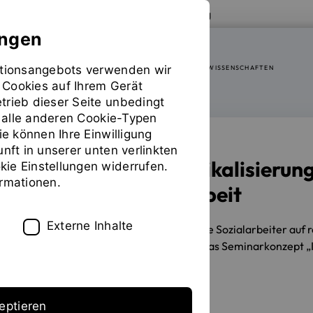
Zur Website der OTH Regensburg
ungen
mationsangebots verwenden wir
FAKULTÄT SOZIAL- UND GESUNDHEITSWISSENSCHAFTEN
 Cookies auf Ihrem Gerät
trieb dieser Seite unbedingt
ür alle anderen Cookie-Typen
ie können Ihre Einwilligung
unft in unserer unten verlinkten
Islamistische Radikalisierun
ie Einstellungen widerrufen.
ormationen.
in der Sozialen Arbeit
Externe Inhalte
11.06.2026
Wie können angehende Sozialarbeiter auf re
Mit dieser Frage beschäftigt sich das Seminarkonzept „
Regensburg entwickelt wurde.
eptieren