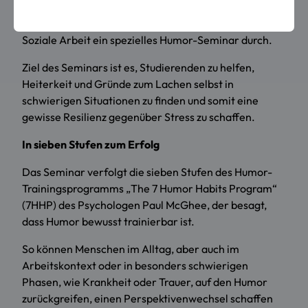
zeigen, führt Prof. Dr. Carl Heese der Fakultät Sozial-
und Gesundheitswissenschaften, im Studiengang
Soziale Arbeit ein spezielles Humor-Seminar durch.
Ziel des Seminars ist es, Studierenden zu helfen,
Heiterkeit und Gründe zum Lachen selbst in
schwierigen Situationen zu finden und somit eine
gewisse Resilienz gegenüber Stress zu schaffen.
In sieben Stufen zum Erfolg
Das Seminar verfolgt die sieben Stufen des Humor-
Trainingsprogramms „The 7 Humor Habits Program“
(7HHP) des Psychologen Paul McGhee, der besagt,
dass Humor bewusst trainierbar ist.
So können Menschen im Alltag, aber auch im
Arbeitskontext oder in besonders schwierigen
Phasen, wie Krankheit oder Trauer, auf den Humor
zurückgreifen, einen Perspektivenwechsel schaffen