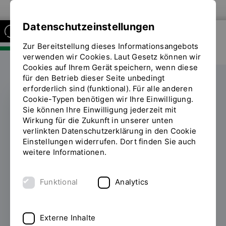
Zur Website der OTH Regensburg
Datenschutzeinstellungen
Zur Bereitstellung dieses Informationsangebots
FAKULTÄT SOZIAL- UND
GESUNDHEITSWISSENSCHAFTEN
verwenden wir Cookies. Laut Gesetz können wir
Cookies auf Ihrem Gerät speichern, wenn diese
für den Betrieb dieser Seite unbedingt
erforderlich sind (funktional). Für alle anderen
Cookie-Typen benötigen wir Ihre Einwilligung.
Sie können Ihre Einwilligung jederzeit mit
SOZIALE ARBEIT
Wirkung für die Zukunft in unserer unten
verlinkten Datenschutzerklärung in den Cookie
Mit Humor durch den
Einstellungen widerrufen. Dort finden Sie auch
weitere Informationen.
Ernst des Berufsalltags
Funktional
Analytics
08.04.2026
Humor als Schlüssel zur
Resilienz: Im Humor-Seminar von Prof. Dr.
Carl Heese lernen Studierende der Sozialen
Externe Inhalte
Arbeit an der OTH Regensburg auf