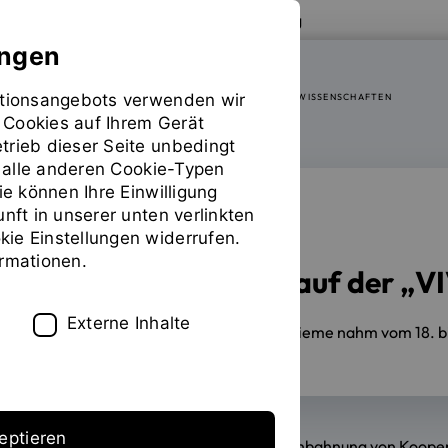
Zur Website der OTH Regensburg
ungen
mationsangebots verwenden wir
FAKULTÄT SOZIAL- UND GESUNDHEITSWISSENSCHAFTEN
 Cookies auf Ihrem Gerät
trieb dieser Seite unbedingt
ür alle anderen Cookie-Typen
ie können Ihre Einwilligung
unft in unserer unten verlinkten
KOOPERATION
ie Einstellungen widerrufen.
ormationen.
OTH Regensburg auf der „VI
Externe Inhalte
26.05.2025
Prof. Dr. Dorothea Thieme nahm vom 18. bi
eptieren
Im Zentrum ihres Besuchs stand die Anbahnung von Kooperat