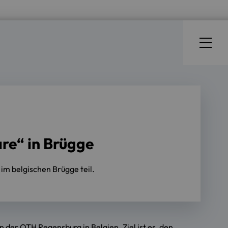
re“ in Brügge
im belgischen Brügge teil.
der OTH Regensburg in Belgien. Ziel ist es, den