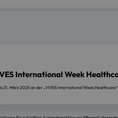
VES International Week Healthca
s 21. März 2025 an der „VIVES International Week Healthcare“ 
ionen für zukünftige Auslandspraktika von Pflegestudierenden 