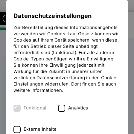
Zur Website der OTH Regensburg
Datenschutzeinstellungen
Zur Bereitstellung dieses Informationsangebots
FAKULTÄT SOZIAL- UND
GESUNDHEITSWISSENSCHAFTEN
verwenden wir Cookies. Laut Gesetz können wir
Cookies auf Ihrem Gerät speichern, wenn diese
für den Betrieb dieser Seite unbedingt
erforderlich sind (funktional). Für alle anderen
Cookie-Typen benötigen wir Ihre Einwilligung.
Sie können Ihre Einwilligung jederzeit mit
PFLEGE
Wirkung für die Zukunft in unserer unten
verlinkten Datenschutzerklärung in den Cookie
OTH Regensburg
Einstellungen widerrufen. Dort finden Sie auch
weitere Informationen.
begeistert mit digitaler
Innovation für die
Funktional
Analytics
Pflege
Externe Inhalte
02.04.2025
Die OTH Regensburg war mit