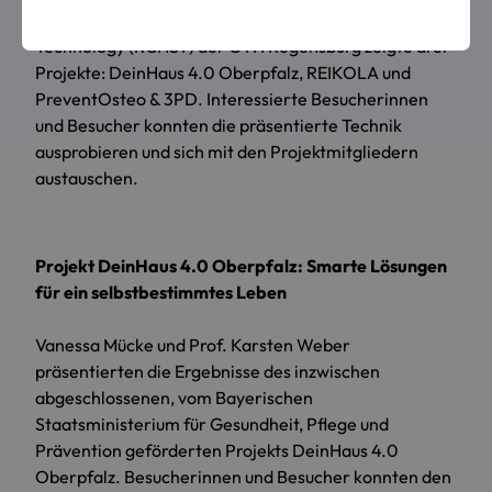
Regensburg Center of Health Sciences and
Technology (RCHST) der OTH Regensburg zeigte drei
Projekte: DeinHaus 4.0 Oberpfalz, REIKOLA und
PreventOsteo & 3PD. Interessierte Besucherinnen
und Besucher konnten die präsentierte Technik
ausprobieren und sich mit den Projektmitgliedern
austauschen.
Projekt DeinHaus 4.0 Oberpfalz: Smarte Lösungen
für ein selbstbestimmtes Leben
Vanessa Mücke und Prof. Karsten Weber
präsentierten die Ergebnisse des inzwischen
abgeschlossenen, vom Bayerischen
Staatsministerium für Gesundheit, Pflege und
Prävention geförderten Projekts DeinHaus 4.0
Oberpfalz. Besucherinnen und Besucher konnten den