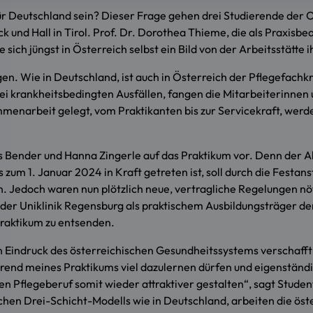
ür Deutschland sein? Dieser Frage gehen drei Studierende der O
nd Hall in Tirol. Prof. Dr. Dorothea Thieme, die als Praxisbe
ich jüngst in Österreich selbst ein Bild von der Arbeitsstätte i
gen. Wie in Deutschland, ist auch in Österreich der Pflegefac
 krankheitsbedingten Ausfällen, fangen die Mitarbeiterinnen un
mmenarbeit gelegt, vom Praktikanten bis zur Servicekraft, werd
s Bender und Hanna Zingerle auf das Praktikum vor. Denn der Ab
zum 1. Januar 2024 in Kraft getreten ist, soll durch die Festa
n. Jedoch waren nun plötzlich neue, vertragliche Regelungen nö
er Uniklinik Regensburg als praktischem Ausbildungsträger der
praktikum zu entsenden.
 Eindruck des österreichischen Gesundheitssystems verschafft 
ährend meines Praktikums viel dazulernen dürfen und eigenstän
n Pflegeberuf somit wieder attraktiver gestalten“, sagt Studen
schen Drei-Schicht-Modells wie in Deutschland, arbeiten die öst