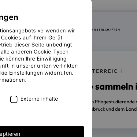
Zur Website der OTH Regensburg
ungen
mationsangebots verwenden wir
FAKULTÄT SOZIAL- UND GESUNDHEITSWISSENSCHAFTEN
 Cookies auf Ihrem Gerät
trieb dieser Seite unbedingt
ür alle anderen Cookie-Typen
ie können Ihre Einwilligung
unft in unserer unten verlinkten
KLINIKPRAKTIKUM IN ÖSTERREICH
ie Einstellungen widerrufen.
ormationen.
Pflegestudierende sammeln 
Externe Inhalte
09.05.2024
Erstmalig absolvierten Pflegestudierende 
GmbH am Landeskrankenhaus Innsbruck und dem Lande
eptieren