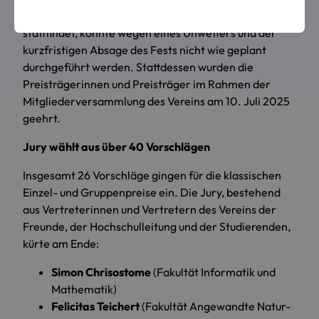
Die Preisverleihung, die traditionell beim Campusfest
stattfindet, konnte wegen eines Unwetters und der
kurzfristigen Absage des Fests nicht wie geplant
durchgeführt werden. Stattdessen wurden die
Preisträgerinnen und Preisträger im Rahmen der
Mitgliederversammlung des Vereins am 10. Juli 2025
geehrt.
Jury wählt aus über 40 Vorschlägen
Insgesamt 26 Vorschläge gingen für die klassischen
Einzel- und Gruppenpreise ein. Die Jury, bestehend
aus Vertreterinnen und Vertretern des Vereins der
Freunde, der Hochschulleitung und der Studierenden,
kürte am Ende:
Simon Chrisostome
(Fakultät Informatik und
Mathematik)
Felicitas Teichert
(Fakultät Angewandte Natur-