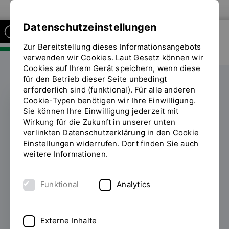
Zur Website der OTH Regensburg
Datenschutzeinstellungen
Zur Bereitstellung dieses Informationsangebots
FAKULTÄT SOZIAL- UND
GESUNDHEITSWISSENSCHAFTEN
verwenden wir Cookies. Laut Gesetz können wir
Cookies auf Ihrem Gerät speichern, wenn diese
für den Betrieb dieser Seite unbedingt
erforderlich sind (funktional). Für alle anderen
Cookie-Typen benötigen wir Ihre Einwilligung.
Sie können Ihre Einwilligung jederzeit mit
VEREIN DER FREUNDE DER OTH
Wirkung für die Zukunft in unserer unten
REGENSBURG
verlinkten Datenschutzerklärung in den Cookie
Einstellungen widerrufen. Dort finden Sie auch
Preise für
weitere Informationen.
studentisches
Funktional
Analytics
Engagement verliehen
15.07.2025
Mit viel Herzblut im Einsatz auf
Externe Inhalte