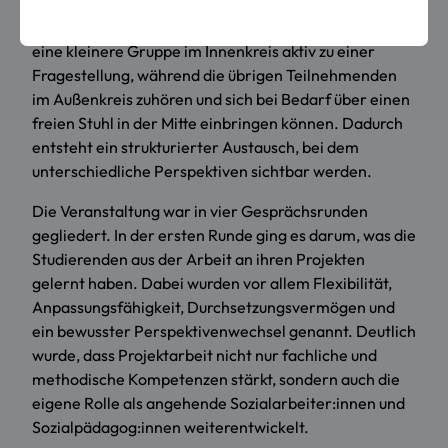
den Praxiseinrichtungen mittels der Fishbowl-
Methode reflektiert. Bei dieser Methode diskutiert
eine kleinere Gruppe im Innenkreis aktiv zu einer
Fragestellung, während die übrigen Teilnehmenden
im Außenkreis zuhören und sich bei Bedarf über einen
freien Stuhl in der Mitte einbringen können. Dadurch
entsteht ein strukturierter Austausch, bei dem
unterschiedliche Perspektiven sichtbar werden.
Die Veranstaltung war in vier Gesprächsrunden
gegliedert. In der ersten Runde ging es darum, was die
Studierenden aus der Arbeit an ihren Projekten
gelernt haben. Dabei wurden vor allem Flexibilität,
Anpassungsfähigkeit, Durchsetzungsvermögen und
ein bewusster Perspektivenwechsel genannt. Deutlich
wurde, dass Projektarbeit nicht nur fachliche und
methodische Kompetenzen stärkt, sondern auch die
eigene Rolle als angehende Sozialarbeiter:innen und
Sozialpädagog:innen weiterentwickelt.