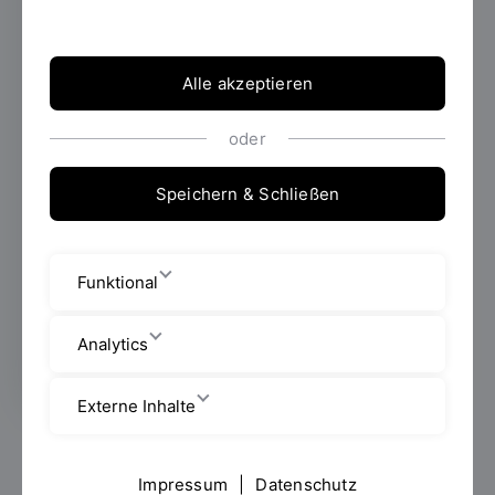
01.07.2026
Im 5. und 6. Semester haben die
Studierenden des Studiengangs Soziale
Alle akzeptieren
Arbeit Dual mit integrierter Praxis im
Rahmen des Praxistransferprojekts bei
Stefanie Mörtlbauer ein eigenes Projekt in
oder
ihrer jeweilige Praxiseinrichtung geplant und
durchgeführt.
Speichern & Schließen
Funktional
Erstellt von
Maximilian Folger
Analytics
Externe Inhalte
Zum Abschluss wurden die Projekterfahrungen
gemeinsam mit den anwesenden Vertreter:innen aus
Impressum
|
Datenschutz