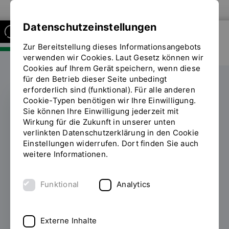
Zur Website der OTH Regensburg
Datenschutzeinstellungen
Zur Bereitstellung dieses Informationsangebots
FAKULTÄT SOZIAL- UND
GESUNDHEITSWISSENSCHAFTEN
verwenden wir Cookies. Laut Gesetz können wir
Cookies auf Ihrem Gerät speichern, wenn diese
für den Betrieb dieser Seite unbedingt
erforderlich sind (funktional). Für alle anderen
Cookie-Typen benötigen wir Ihre Einwilligung.
Sie können Ihre Einwilligung jederzeit mit
THEORIE-PRAXIS-TRANSFER
Wirkung für die Zukunft in unserer unten
verlinkten Datenschutzerklärung in den Cookie
Abschlussreflexion der
Einstellungen widerrufen. Dort finden Sie auch
weitere Informationen.
Praxistransferprojekte
im Studiengang Soziale
Funktional
Analytics
Arbeit Dual mit
integrierter Praxis
Externe Inhalte