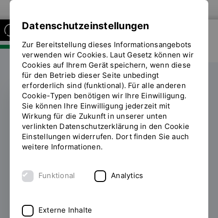
Zur Website der OTH Regensburg
Datenschutzeinstellungen
Zur Bereitstellung dieses Informationsangebots
FAKULTÄT SOZIAL- UND
GESUNDHEITSWISSENSCHAFTEN
verwenden wir Cookies. Laut Gesetz können wir
Cookies auf Ihrem Gerät speichern, wenn diese
für den Betrieb dieser Seite unbedingt
erforderlich sind (funktional). Für alle anderen
Cookie-Typen benötigen wir Ihre Einwilligung.
Sie können Ihre Einwilligung jederzeit mit
AUSTAUSCH
Wirkung für die Zukunft in unserer unten
verlinkten Datenschutzerklärung in den Cookie
Roll-Out Event des
Einstellungen widerrufen. Dort finden Sie auch
weitere Informationen.
Projekts VReduMED:
XR in der
Funktional
Analytics
Pflegebildung
Externe Inhalte
05.11.2025
Am 23. Oktober 2025 fand an