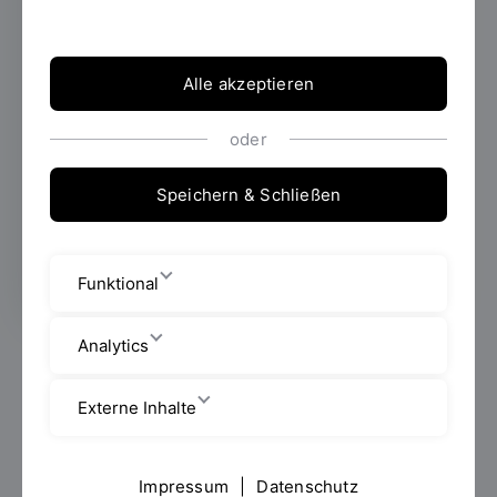
der OTH Regensburg, Standort Prüfening,
das Roll-Out Event des Interreg Central
Europe Projekts VReduMED: XR in der
Alle akzeptieren
Pflegebildung statt. Die Veranstaltung stand
ganz im Zeichen des gemeinsamen
oder
Austauschs über didaktische Konzepte,
technische Umsetzungsfragen und
Speichern & Schließen
praktische Einsatzmöglichkeiten von
Extended Reality (XR) in der Pflegebildung.
Funktional
Analytics
Rund um den Innovation-Workshop „XR in der
Pflegebildung“ kamen Vertreterinnen und Vertreter
Externe Inhalte
von Bildungseinrichtungen und MedTech-
Unternehmen aus Deutschland und Österreich
zusammen, um ihre Erfahrungen und Erkenntnisse aus
Impressum
|
Datenschutz
den Testphasen zu teilen. Dabei lag ein besonderer