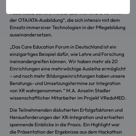
Schwerpunkt auf den Ergebnissen von ersten
Abschlussarbeiten, wie z.B. „Schweineherz vs. VR in
der OTA/ATA-Ausbildung“, die sich intensiv mit dem
Einsatz immersiver Technologien in der Pflegebildung
auseinandersetzen.
„Das Care Education Forum in Deutschland ist ein
einzigartiges Beispiel dafür, wie Lehre und Forschung
ineinandergreifen können. Wir haben mehr als 20
Einrichtungen eine mehrwöchige Ausleihe ermöglicht
– und noch mehr Bildungseinrichtungen haben unsere
Beratungs- und Umsetzungstermine zur Integration
von XR wahrgenommen.“ M.A. Anselm Stadler
wissenschaftlicher Mitarbeiter im Projekt VReduMED.
Die Teilnehmenden diskutierten Erfolgsfaktoren und
Herausforderungen der XR-Integration und erhielten
spannende Einblicke in die Praxis. Ein Highlight war
die Präsentation der Ergebnisse aus dem Hackathon