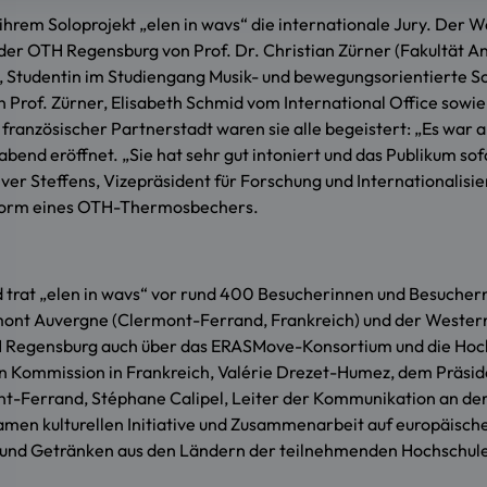
ihrem Soloprojekt „elen in wavs“ die internationale Jury. Der
 der OTH Regensburg von Prof. Dr. Christian Zürner (Fakultät 
r, Studentin im Studiengang Musik- und bewegungsorientierte S
Prof. Zürner, Elisabeth Schmid vom International Office sowie
ranzösischer Partnerstadt waren sie alle begeistert: „Es war a
labend eröffnet. „Sie hat sehr gut intoniert und das Publikum sof
iver Steffens, Vizepräsident für Forschung und Internationalisi
 Form eines OTH-Thermosbechers.
 trat „elen in wavs“ vor rund 400 Besucherinnen und Besuchern
mont Auvergne (Clermont-Ferrand, Frankreich) und der Western
TH Regensburg auch über das ERASMove-Konsortium und die Hoc
 Kommission in Frankreich, Valérie Drezet-Humez, dem Präsid
nt-Ferrand, Stéphane Calipel, Leiter der Kommunikation an de
amen kulturellen Initiative und Zusammenarbeit auf europäisch
en und Getränken aus den Ländern der teilnehmenden Hochschule