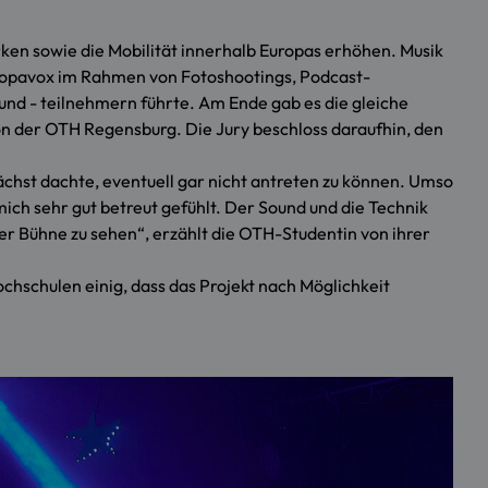
en sowie die Mobilität innerhalb Europas erhöhen. Musik
Europavox im Rahmen von Fotoshootings, Podcast-
nd - teilnehmern führte. Am Ende gab es die gleiche
on der OTH Regensburg. Die Jury beschloss daraufhin, den
ächst dachte, eventuell gar nicht antreten zu können. Umso
ich sehr gut betreut gefühlt. Der Sound und die Technik
r Bühne zu sehen“, erzählt die OTH-Studentin von ihrer
hschulen einig, dass das Projekt nach Möglichkeit