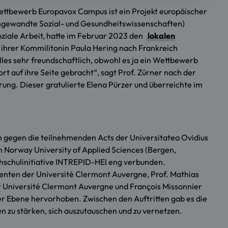
 Wettbewerb Europavox Campus ist ein Projekt europäischer
Angewandte Sozial- und Gesundheitswissenschaften)
oziale Arbeit, hatte im Februar 2023 den
lokalen
 ihrer Kommilitonin Paula Hering nach Frankreich
lles sehr freundschaftlich, obwohl es ja ein Wettbewerb
ort auf ihre Seite gebracht“, sagt Prof. Zürner nach der
erung. Dieser gratulierte Elena Pürzer und überreichte im
 gegen die teilnehmenden Acts der Universitatea Ovidius
 Norway University of Applied Sciences (Bergen,
hschulinitiative INTREPID-HEI eng verbunden.
enten der Université Clermont Auvergne, Prof. Mathias
r Université Clermont Auvergne und François Missonnier
er Ebene hervorhoben. Zwischen den Auftritten gab es die
n zu stärken, sich auszutauschen und zu vernetzen.