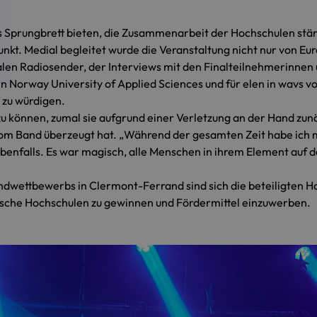
Sprungbrett bieten, die Zusammenarbeit der Hochschulen stärk
punkt. Medial begleitet wurde die Veranstaltung nicht nur von 
en Radiosender, der Interviews mit den Finalteilnehmerinnen u
n Norway University of Applied Sciences und für elen in wavs v
e zu würdigen.
 zu können, zumal sie aufgrund einer Verletzung an der Hand zun
 vom Band überzeugt hat. „Während der gesamten Zeit habe ich m
nfalls. Es war magisch, alle Menschen in ihrem Element auf de
ettbewerbs in Clermont-Ferrand sind sich die beteiligten Hoc
päische Hochschulen zu gewinnen und Fördermittel einzuwerben.