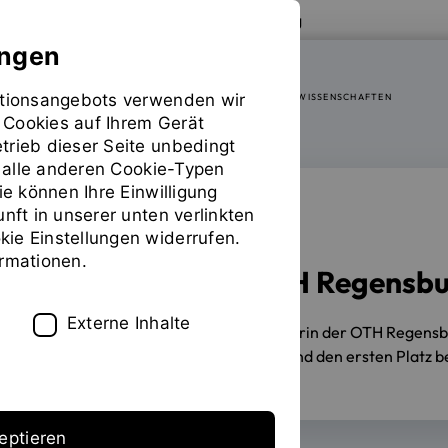
Zur Website der OTH Regensburg
ungen
mationsangebots verwenden wir
FAKULTÄT SOZIAL- UND GESUNDHEITSWISSENSCHAFTEN
 Cookies auf Ihrem Gerät
trieb dieser Seite unbedingt
ür alle anderen Cookie-Typen
ie können Ihre Einwilligung
unft in unserer unten verlinkten
EUROPAVOX CAMPUS
ie Einstellungen widerrufen.
ormationen.
Studentin der OTH Regensbu
Externe Inhalte
05.05.2023
Elen in wavs, Vertreterin der OTH Regen
Band Astroturf in Clermont-Ferrand den ersten Platz b
eptieren