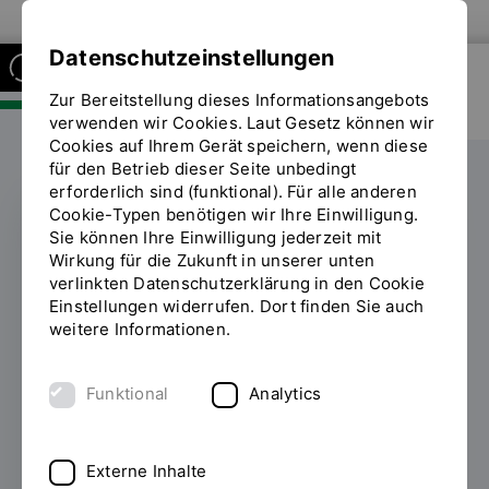
Zur Website der OTH Regensburg
Datenschutzeinstellungen
Zur Bereitstellung dieses Informationsangebots
FAKULTÄT SOZIAL- UND
GESUNDHEITSWISSENSCHAFTEN
verwenden wir Cookies. Laut Gesetz können wir
Cookies auf Ihrem Gerät speichern, wenn diese
für den Betrieb dieser Seite unbedingt
erforderlich sind (funktional). Für alle anderen
Cookie-Typen benötigen wir Ihre Einwilligung.
Sie können Ihre Einwilligung jederzeit mit
SYMPOSIUM
Wirkung für die Zukunft in unserer unten
verlinkten Datenschutzerklärung in den Cookie
Symposium zeigt
Einstellungen widerrufen. Dort finden Sie auch
weitere Informationen.
Bedeutung der
Akademisierung für die
Funktional
Analytics
Gesundheitsversorgung
Externe Inhalte
28.11.2025
Wer Hebamme werden will, muss