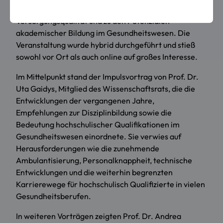
Gesundheitsberufe, zur Verbesserung der
Versorgungsqualität und zu den Potenzialen
akademischer Bildung im Gesundheitswesen. Die
Veranstaltung wurde hybrid durchgeführt und stieß
sowohl vor Ort als auch online auf großes Interesse.
Im Mittelpunkt stand der Impulsvortrag von Prof. Dr.
Uta Gaidys, Mitglied des Wissenschaftsrats, die die
Entwicklungen der vergangenen Jahre,
Empfehlungen zur Disziplinbildung sowie die
Bedeutung hochschulischer Qualifikationen im
Gesundheitswesen einordnete. Sie verwies auf
Herausforderungen wie die zunehmende
Ambulantisierung, Personalknappheit, technische
Entwicklungen und die weiterhin begrenzten
Karrierewege für hochschulisch Qualifizierte in vielen
Gesundheitsberufen.
In weiteren Vorträgen zeigten Prof. Dr. Andrea