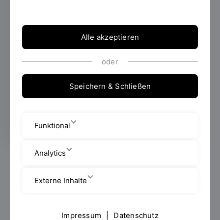
dafür ein Studium an einer Hochschule
absolvieren. Inzwischen steigt auch bei
Pflegepersonal, Logopädinnen und
Alle akzeptieren
Logopäden sowie Physiotherapeutinnen und
Physiotherapeuten der Anteil der
oder
Hochschulabsolventinnen und -absolventen.
Um die Zukunft der Gesundheitsberufe
Speichern & Schließen
drehte sich nun ein Symposium an der OTH
Regensburg.
Funktional
Analytics
Unter dem Titel „Gesundheitsberufe akademisieren –
MehrWert für die Versorgung?“ fand am 25.
Externe Inhalte
November 2025 an der OTH Regensburg ein
hochkarätig besetztes Symposium statt.
Vertreterinnen und Vertreter aus Wissenschaft und
Impressum
|
Datenschutz
Praxis diskutierten zentrale Fragen zur Zukunft der