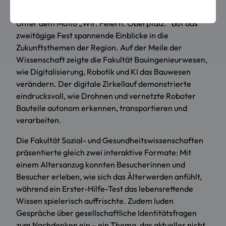
Studienberatung prominent vertreten.
Unter dem Motto „Wir. Feiern. Oberpfalz.“ bot das
zweitägige Fest spannende Einblicke in die
Zukunftsthemen der Region. Auf der Meile der
Wissenschaft zeigte die Fakultät Bauingenieurwesen,
wie Digitalisierung, Robotik und KI das Bauwesen
verändern. Der digitale Zirkellauf demonstrierte
eindrucksvoll, wie Drohnen und vernetzte Roboter
Bauteile autonom erkennen, transportieren und
verarbeiten.
Die Fakultät Sozial- und Gesundheitswissenschaften
präsentierte gleich zwei interaktive Formate: Mit
einem Altersanzug konnten Besucherinnen und
Besucher erleben, wie sich das Älterwerden anfühlt,
während ein Erster-Hilfe-Test das lebensrettende
Wissen spielerisch auffrischte. Zudem luden
Gespräche über gesellschaftliche Identitätsfragen
zum Nachdenken ein – ein Thema, das aktueller nicht