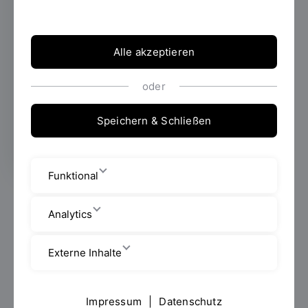
Gesprächsstoff: Beim Oberpfalztag 2025 in
Tirschenreuth präsentierte sich die OTH
Regensburg mit einem breiten und
Alle akzeptieren
erlebbaren Angebot. Von KI im Bauwesen
über philosophische Identitätsfragen bis hin
zu virtueller Renntechnik – hier wurde
oder
Wissenschaft zum Erlebnis für alle
Generationen.
Speichern & Schließen
Funktional
Am 17. und 18 Mai 2025 wurde Tirschenreuth zum
Mittelpunkt der Region: Der Oberpfalztag 2025 lockte
Analytics
zahlreiche Besucherinnen und Besucher mit einem
bunten Mix aus Kultur, Kulinarik und innovativen
Externe Inhalte
Mitmachaktionen in die Kreisstadt. Auch die OTH
Regensburg war mit mehreren Fakultäten, dem
Formula Student Team Dynamics sowie der
Impressum
|
Datenschutz