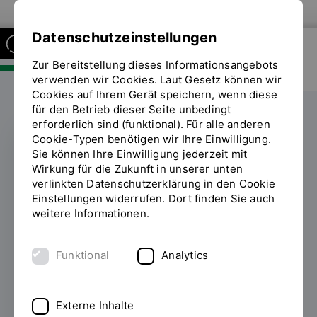
Zur Website der OTH Regensburg
Datenschutzeinstellungen
Zur Bereitstellung dieses Informationsangebots
FAKULTÄT SOZIAL- UND
GESUNDHEITSWISSENSCHAFTEN
verwenden wir Cookies. Laut Gesetz können wir
Cookies auf Ihrem Gerät speichern, wenn diese
für den Betrieb dieser Seite unbedingt
erforderlich sind (funktional). Für alle anderen
Cookie-Typen benötigen wir Ihre Einwilligung.
Sie können Ihre Einwilligung jederzeit mit
OBERPFALZTAG
Wirkung für die Zukunft in unserer unten
verlinkten Datenschutzerklärung in den Cookie
Zukunft erleben – OTH
Einstellungen widerrufen. Dort finden Sie auch
weitere Informationen.
Regensburg begeistert
auf dem Oberpfalztag
Funktional
Analytics
28.05.2025
Mitmach-Stationen,
Zukunftstechnologien und jede Menge
Externe Inhalte