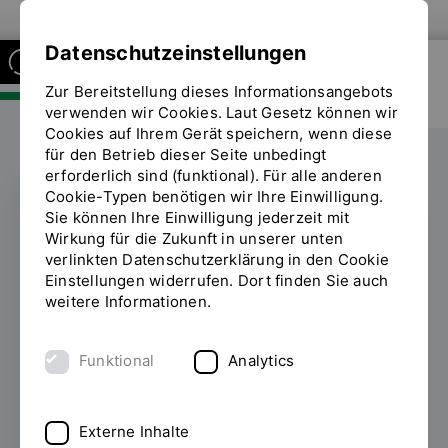
Zur Website der OTH Regensburg
Datenschutzeinstellungen
Zur Bereitstellung dieses Informationsangebots
FAKULTÄT SOZIAL- UND
GESUNDHEITSWISSENSCHAFTEN
verwenden wir Cookies. Laut Gesetz können wir
Cookies auf Ihrem Gerät speichern, wenn diese
für den Betrieb dieser Seite unbedingt
erforderlich sind (funktional). Für alle anderen
Cookie-Typen benötigen wir Ihre Einwilligung.
Sie können Ihre Einwilligung jederzeit mit
Zwei Projekte der OTH
Wirkung für die Zukunft in unserer unten
verlinkten Datenschutzerklärung in den Cookie
Regensburg beim
Einstellungen widerrufen. Dort finden Sie auch
weitere Informationen.
bundesweiten
Publikumspreis für
Funktional
Analytics
digitales Miteinander
Externe Inhalte
12.12.2023
Stimmen Sie für uns ab! Die