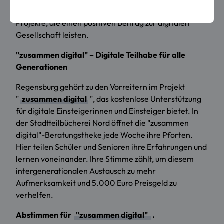
Demokratie" abzustimmen. Unterstützen Sie
Projekte, die einen positiven Beitrag zur digitalen
Gesellschaft leisten.
"zusammen digital" – Digitale Teilhabe für alle
Generationen
Regensburg gehört zu den Vorreitern im Projekt
"
zusammen digital
", das kostenlose Unterstützung
für digitale Einsteigerinnen und Einsteiger bietet. In
der Stadtteilbücherei Nord öffnet die "zusammen
digital"-Beratungstheke jede Woche ihre Pforten.
Hier teilen Schüler und Senioren ihre Erfahrungen und
lernen voneinander. Ihre Stimme zählt, um diesem
intergenerationalen Austausch zu mehr
Aufmerksamkeit und 5.000 Euro Preisgeld zu
verhelfen.
Abstimmen für
"zusammen digital"
.