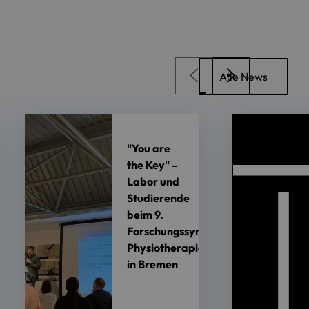
Alle News
"You are
the Key" –
Labor und
Studierende
beim 9.
Forschungssymposium
Physiotherapie
in Bremen