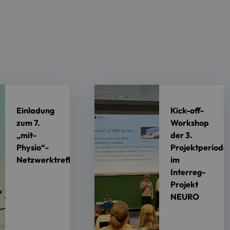
Einladung
Kick-off-
zum 7.
Workshop
„mit-
der 3.
Physio“-
Projektperiode
Netzwerktreffen
im
Interreg-
Projekt
NEURO