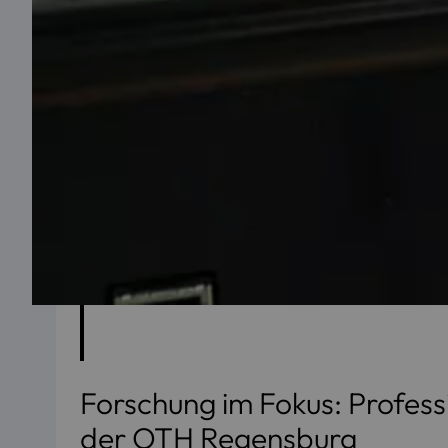
Forschung im Fokus: Profess
der OTH Regensburg