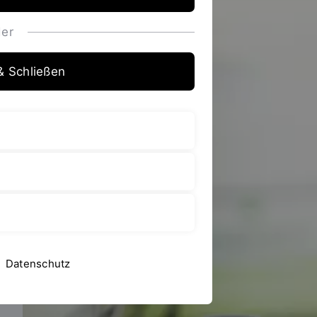
er
& Schließen
Datenschutz