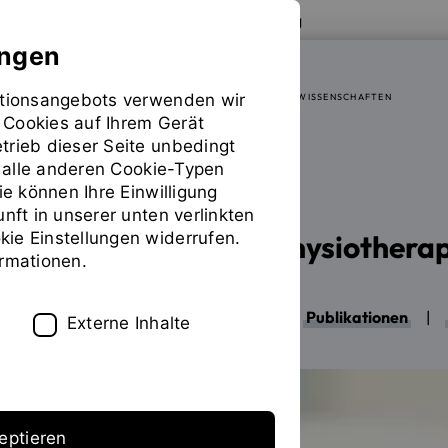
Zur Website der OTH Regensburg
ungen
mationsangebots verwenden wir
FAKULTÄT SOZIAL- UND GESUNDHEITSWISSENSCHAFTEN
 Cookies auf Ihrem Gerät
trieb dieser Seite unbedingt
ür alle anderen Cookie-Typen
Labore
Labor Physiotherapie
Sie
ie können Ihre Einwilligung
befinden
unft in unserer unten verlinkten
sich
ie Einstellungen widerrufen.
Forschungslabor Physiotherap
auf
ormationen.
der
Seite
"Labor
Home
|
Team
|
Projekte
|
Publikationen
|
Externe Inhalte
Physiotherapie"
eptieren