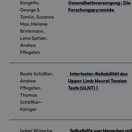
Borgetto,
Gesundheitsversorgung : Die
George S.
Forschungspyramide
Tomlin, Susanne
Max, Melanie
Brinkmann,
Lena Spitzer,
Andrea
Pfingsten
Beate Schüßler,
Intertester-Reliabilität des
Andrea
Upper Limb Neural Tension
Pfingsten,
Tests (ULNT) 1
Thomas
Schöttker-
Königer
Isabel Wünsche,
Selbsthilfe von Menschen mi