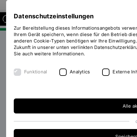
Zur Website der OTH Regensburg
Datenschutzeinstellungen
Zur Bereitstellung dieses Informationsangebots verwe
FAKULTÄT SOZIAL- UND
GESUNDHEITSWISSENSCHAFTEN
Ihrem Gerät speichern, wenn diese für den Betrieb diese
anderen Cookie-Typen benötigen wir Ihre Einwilligung. 
Zukunft in unserer unten verlinkten Datenschutzerklär
Labore
Labor Physiotherapie
Publikationen
Sie auch weitere Informationen.
Sie
befinden
sich
Funktional
Analytics
Externe In
Home
|
Team
|
Projekte
|
auf
Publikationen
|
Lehre
|
mit-Physio-
der
Netzwerk
|
News
|
Narrative
Seite
"Publikationen"
Schmerzedukation
Alle a
Speicher