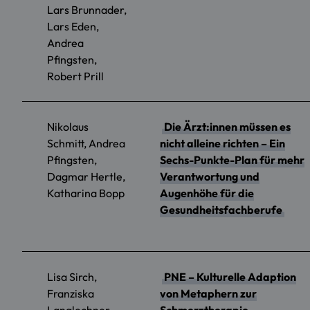
Lars Brunnader,
Lars Eden,
Andrea
Pfingsten,
Robert Prill
Nikolaus
Die Ärzt:innen müssen es
Schmitt, Andrea
nicht alleine richten – Ein
Pfingsten,
Sechs-Punkte-Plan für mehr
Dagmar Hertle,
Verantwortung und
Katharina Bopp
Augenhöhe für die
Gesundheitsfachberufe
Lisa Sirch,
PNE – Kulturelle Adaption
Franziska
von Metaphern zur
Langlechner,
Schmerztherapie